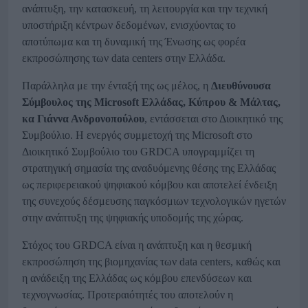
ανάπτυξη, την κατασκευή, τη λειτουργία και την τεχνική
υποστήριξη κέντρων δεδομένων, ενισχύοντας το
αποτύπωμα και τη δυναμική της Ένωσης ως φορέα
εκπροσώπησης των data centers στην Ελλάδα.
Παράλληλα με την ένταξή της ως μέλος, η
Διευθύνουσα
Σύμβουλος της
Microsoft
Ελλάδας, Κύπρου & Μάλτας,
κα Γιάννα Ανδρονοπούλου
, εντάσσεται στο Διοικητικό της
Συμβούλιο. Η ενεργός συμμετοχή της Microsoft στο
Διοικητικό Συμβούλιο του GRDCA υπογραμμίζει τη
στρατηγική σημασία της αναδυόμενης θέσης της Ελλάδας
ως περιφερειακού ψηφιακού κόμβου και αποτελεί ένδειξη
της συνεχούς δέσμευσης παγκόσμιων τεχνολογικών ηγετών
στην ανάπτυξη της ψηφιακής υποδομής της χώρας.
Στόχος του GRDCA είναι η ανάπτυξη και η θεσμική
εκπροσώπηση της βιομηχανίας των data centers, καθώς και
η ανάδειξη της Ελλάδας ως κόμβου επενδύσεων και
τεχνογνωσίας. Προτεραιότητές του αποτελούν η