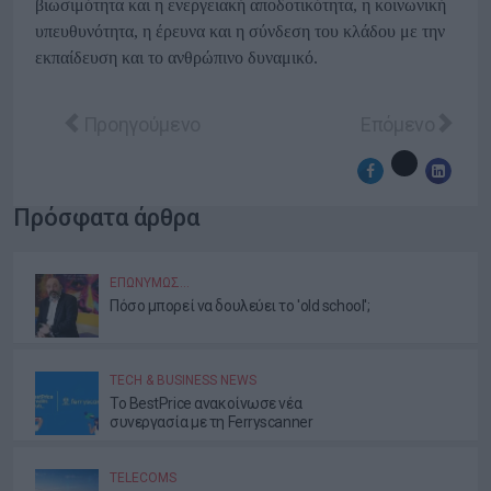
βιωσιμότητα και η ενεργειακή αποδοτικότητα, η κοινωνική
υπευθυνότητα, η έρευνα και η σύνδεση του κλάδου με την
εκπαίδευση και το ανθρώπινο δυναμικό.
Προηγούμενο άρθρο: Η AWS ανοίγει το νέο Local 
Επόμενο άρθρο:
Προηγούμενο
Επόμενο
Πρόσφατα άρθρα
ΕΠΩΝΎΜΩΣ…
Πόσο μπορεί να δουλεύει το 'old school';
TECH & BUSINESS NEWS
Το BestPrice ανακοίνωσε νέα
συνεργασία με τη Ferryscanner
TELECOMS