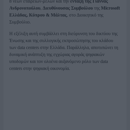
8 νέων εταιρειών-μελών και την
ένταξη της Γιάννας
Ανδρονοπούλου
,
Διευθύνουσας
Συμβούλου
της
Microsoft
Ελλάδας, Κύπρου & Μάλτας
, στο Διοικητικό της
Συμβούλιο.
Η εξέλιξη αυτή συμβάλλει στη διεύρυνση του δικτύου της
Ένωσης και της συλλογικής εκπροσώπησης του κλάδου
των data centers στην Ελλάδα. Παράλληλα, αποτυπώνει τη
δυναμική ανάπτυξη της εγχώριας αγοράς ψηφιακών
υποδομών και τον ολοένα αυξανόμενο ρόλο των data
centers στην ψηφιακή οικονομία.