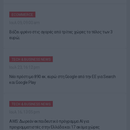
ECOMMERCE
Ιουλ 09, 09:00 am
Βάζει φρένο στις αγορές από τρίτες χώρες το τέλος των 3
ευρώ;
TECH & BUSINESS NEWS
Ιουλ 23, 16:12 pm
Νέο πρόστιμο 890 εκ. ευρώ στη Google από την ΕΕ για Search
και Google Play
TECH & BUSINESS NEWS
Ιουλ 16, 13:05 pm
AWS: Δωρεάν εκπαιδευτικό πρόγραμμα AI για
προγραμματιστές στην Ελλάδα και 17 ακόμα χώρες