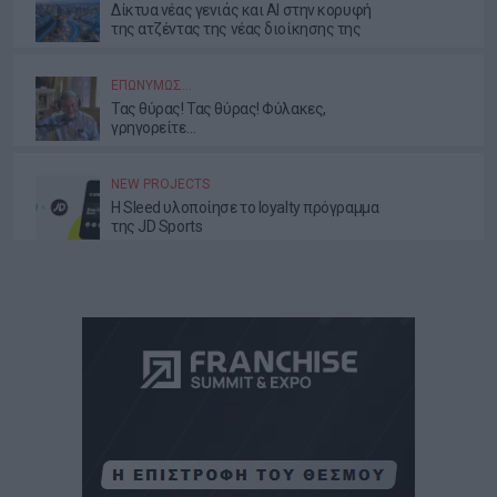
Δίκτυα νέας γενιάς και AI στην κορυφή
της ατζέντας της νέας διοίκησης της
ΕΕΤΤ
ΕΠΩΝΎΜΩΣ…
Τας θύρας! Τας θύρας! Φύλακες,
γρηγορείτε…
NEW PROJECTS
Η Sleed υλοποίησε το loyalty πρόγραμμα
της JD Sports