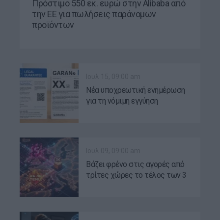
Πρόστιμο 550 εκ. ευρώ στην Alibaba από
την ΕΕ για πωλήσεις παράνομων
προϊόντων
Ιουλ 15, 09:00 am
Νέα υποχρεωτική ενημέρωση
για τη νόμιμη εγγύηση
προϊόντων στα e-shops από
τον Σεπτέμβριο
Ιουλ 09, 09:00 am
Βάζει φρένο στις αγορές από
τρίτες χώρες το τέλος των 3
ευρώ;