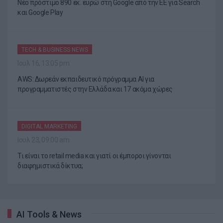
Νέο πρόστιμο 890 εκ. ευρώ στη Google από την ΕΕ για Search
και Google Play
TECH & BUSINESS NEWS
Ιουλ 16, 13:05 pm
AWS: Δωρεάν εκπαιδευτικό πρόγραμμα AI για
προγραμματιστές στην Ελλάδα και 17 ακόμα χώρες
DIGITAL MARKETING
Ιουλ 23, 09:00 am
Τι είναι το retail media και γιατί οι έμποροι γίνονται
διαφημιστικά δίκτυα;
AI Tools & News