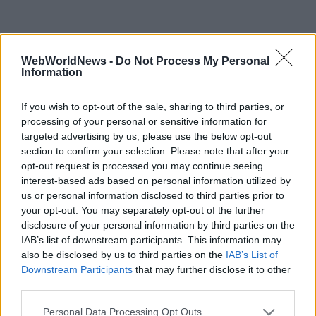
WebWorldNews -
Do Not Process My Personal
Information
If you wish to opt-out of the sale, sharing to third parties, or
processing of your personal or sensitive information for
targeted advertising by us, please use the below opt-out
section to confirm your selection. Please note that after your
opt-out request is processed you may continue seeing
interest-based ads based on personal information utilized by
us or personal information disclosed to third parties prior to
your opt-out. You may separately opt-out of the further
disclosure of your personal information by third parties on the
Ιουλ 23, 13:38 pm
IAB’s list of downstream participants. This information may
Η Ευρώπη επιταχύνει στην κούρσα της ΤΝ αλλά
also be disclosed by us to third parties on the
IAB’s List of
υπάρχει ένα αυξανόμενο χάσμα
Downstream Participants
that may further disclose it to other
third parties.
Personal Data Processing Opt Outs