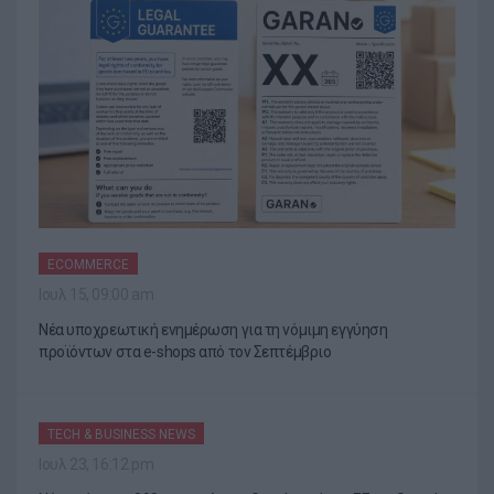
ECOMMERCE
Ιουλ 15, 09:00 am
Νέα υποχρεωτική ενημέρωση για τη νόμιμη εγγύηση
προϊόντων στα e-shops από τον Σεπτέμβριο
TECH & BUSINESS NEWS
Ιουλ 23, 16:12 pm