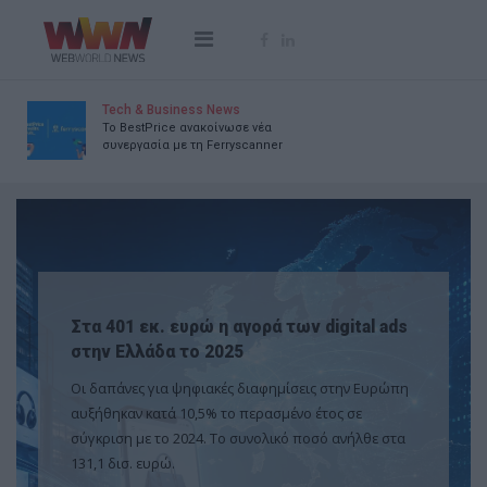
Tech & Business News
Το BestPrice ανακοίνωσε νέα
συνεργασία με τη Ferryscanner
tal ads
Νέα υποχρεωτική ενημέρωση για τη
νόμιμη εγγύηση προϊόντων στα e-sh
ν Ευρώπη
Νέες απαιτήσεις ενημέρωσης των καταναλωτών
σε
τίθενται σε εφαρμογή στην Ευρωπαϊκή Ένωση 
ήλθε στα
τις 27 Σεπτεμβρίου 2026.