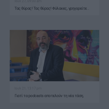
Ιουλ 27, 09:00 am
Τας θύρας! Τας θύρας! Φύλακες, γρηγορείτε…
Ιουλ 21, 13:17 pm
Γιατί τα podcasts αποτελούν τη νέα τάση;