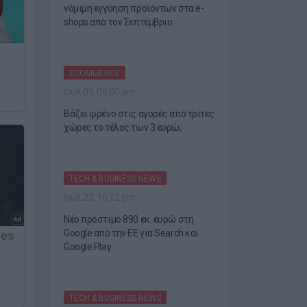
νόμιμη εγγύηση προϊόντων στα e-
shops από τον Σεπτέμβριο
ECOMMERCE
Ιουλ 09, 09:00 am
Βάζει φρένο στις αγορές από τρίτες
χώρες το τέλος των 3 ευρώ;
TECH & BUSINESS NEWS
Ιουλ 23, 16:12 pm
Νέο πρόστιμο 890 εκ. ευρώ στη
Google από την ΕΕ για Search και
Google Play
TECH & BUSINESS NEWS