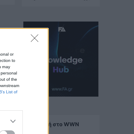
sonal or
ection to
ou may
 personal
out of the
 downstream
B’s List of
Εγγραφή στο WWN
Weekly