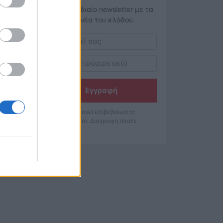
Το εβδομαδιαίο newsletter με τα
κορυφαία νέα του κλάδου.
Εγγραφή
Θα λάβετε email επιβεβαίωσης
(double opt-in). Διαγραφή όποτε
θέλετε.