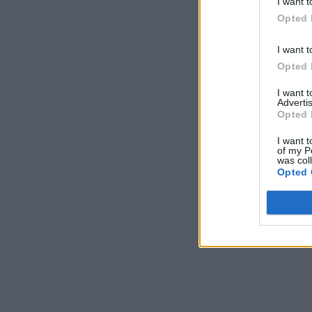
I want t
Opted 
I want t
Opted 
I want 
Advertis
Opted 
I want t
of my P
was col
Opted 