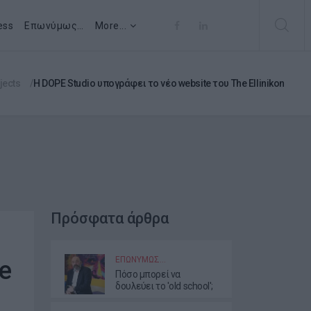
ess
Επωνύμως…
More...
jects
Η DOPE Studio υπογράφει το νέο website του The Ellinikon
Πρόσφατα άρθρα
ΕΠΩΝΎΜΩΣ…
e
Πόσο μπορεί να
δουλεύει το 'old school';