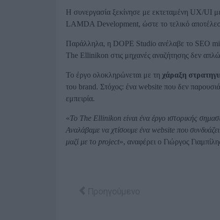
Η συνεργασία ξεκίνησε με εκτεταμένη UX/UI μελ
LAMDA Development, ώστε το τελικό αποτέλεσμα
Παράλληλα, η DOPE Studio ανέλαβε το SEO migr
The Ellinikon στις μηχανές αναζήτησης δεν απλ
Το έργο ολοκληρώνεται με τη
χάραξη στρατηγι
του brand. Στόχος: ένα website που δεν παρουσι
εμπειρία.
«
Το The Ellinikon είναι ένα έργο ιστορικής σημασ
Αναλάβαμε να χτίσουμε ένα website που συνδυάζει
μαζί με το project
», αναφέρει ο Γιώργος Γιαμπίλη
Προηγούμενο άρθρο: H Κωτσόβολος 
Προηγούμενο