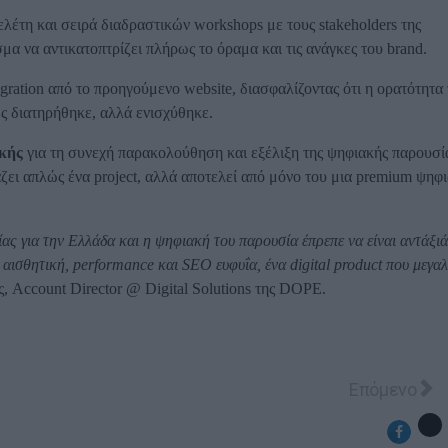
έτη και σειρά διαδραστικών workshops με τους stakeholders της
 να αντικατοπτρίζει πλήρως το όραμα και τις ανάγκες του brand.
ation από το προηγούμενο website, διασφαλίζοντας ότι η ορατότητα
ώς διατηρήθηκε, αλλά ενισχύθηκε.
κής
για τη συνεχή παρακολούθηση και εξέλιξη της ψηφιακής παρουσί
άζει απλώς ένα project, αλλά αποτελεί από μόνο του μια premium ψηφ
ίας για την Ελλάδα και η ψηφιακή του παρουσία έπρεπε να είναι αντάξιά
 αισθητική, performance και SEO ευφυΐα, ένα digital product που μεγα
ς, Account Director @ Digital Solutions της DOPE.
επιλέγει τη Search Magic ως στρατηγικό συνεργάτη SE
Επόμενο άρθ
Επόμενο