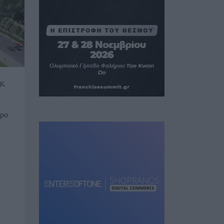
ης
τρο