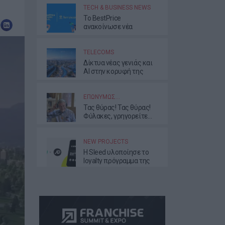
TECH & BUSINESS NEWS
Το BestPrice
ανακοίνωσε νέα
συνεργασία με τη
Ferryscanner
TELECOMS
Δίκτυα νέας γενιάς και
AI στην κορυφή της
ατζέντας της νέας
διοίκησης της ΕΕΤΤ
ΕΠΩΝΎΜΩΣ…
Τας θύρας! Τας θύρας!
Φύλακες, γρηγορείτε…
NEW PROJECTS
Η Sleed υλοποίησε το
loyalty πρόγραμμα της
JD Sports