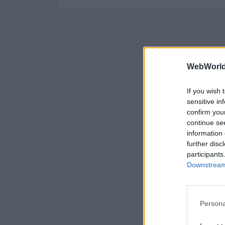
WebWorl
If you wish 
sensitive in
confirm you
continue se
information 
further disc
participants
Downstream 
Persona