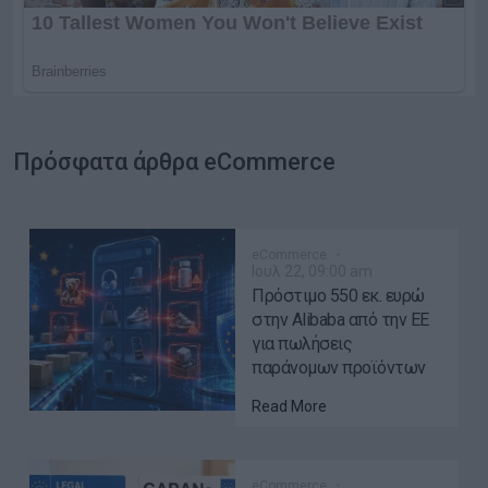
Πρόσφατα άρθρα eCommerce
eCommerce
Ιουλ 22, 09:00 am
Πρόστιμο 550 εκ. ευρώ
στην Alibaba από την ΕΕ
για πωλήσεις
παράνομων προϊόντων
Read More
eCommerce