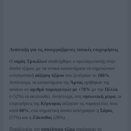
Ανάπτυξη για τις συνεργαζόμενες τοπικές επιχειρήσεις
Ο
νομός
Τρικάλων
αναδείχθηκε ο πρωταγωνιστής στην
άνοδο τζίρου, με τα τοπικά καταστήματα να σημειώνουν
εντυπωσιακή
αύξηση τζίρου
που ξεπέρασε το
106%
.
Αντίστοιχα, τα καταστήματα της
Άρτας
ηγήθηκαν της
ανόδου σε
αριθμό
παραγγελιών με +78%
με την
Πέλλα
(+52%) να ακολουθεί. Αντίστοιχα, στη
νησιωτική χώρα
, οι
επιχειρήσεις της
Κέρκυρας
αύξησαν τις παραγγελίες τους
κατά
60%
, ενώ σημαντική άνοδο κατέγραψαν η
Σάμος
(57%) και η
Ζάκυνθος
(28%).
Παράλληλα, τον
υψηλότερο τζίρο
παρήγαγαν τα