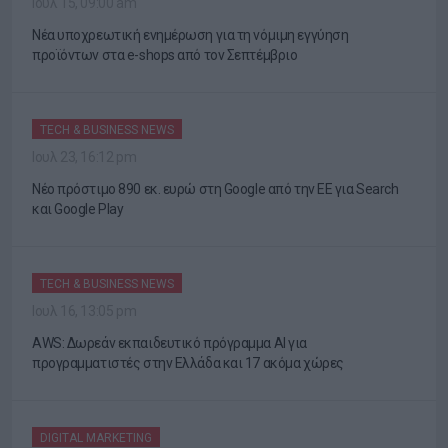
Ιουλ 15, 09:00 am
Νέα υποχρεωτική ενημέρωση για τη νόμιμη εγγύηση
προϊόντων στα e-shops από τον Σεπτέμβριο
TECH & BUSINESS NEWS
Ιουλ 23, 16:12 pm
Νέο πρόστιμο 890 εκ. ευρώ στη Google από την ΕΕ για Search
και Google Play
TECH & BUSINESS NEWS
Ιουλ 16, 13:05 pm
AWS: Δωρεάν εκπαιδευτικό πρόγραμμα AI για
προγραμματιστές στην Ελλάδα και 17 ακόμα χώρες
DIGITAL MARKETING