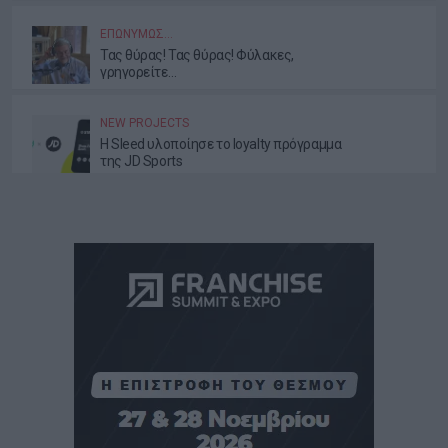
ΕΕΤΤ
ΕΠΩΝΎΜΩΣ…
Τας θύρας! Τας θύρας! Φύλακες,
γρηγορείτε…
NEW PROJECTS
Η Sleed υλοποίησε το loyalty πρόγραμμα
της JD Sports