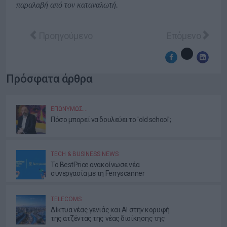
παραλαβή από τον καταναλωτή.
Προηγούμενο άρθρο: ΗΠΑ, Κίνα και Ρωσία κυρια
Επόμενο άρθρο
Προηγούμενο
Επόμενο
Πρόσφατα άρθρα
ΕΠΩΝΎΜΩΣ…
Πόσο μπορεί να δουλεύει το 'old school';
TECH & BUSINESS NEWS
Το BestPrice ανακοίνωσε νέα
συνεργασία με τη Ferryscanner
TELECOMS
Δίκτυα νέας γενιάς και AI στην κορυφή
της ατζέντας της νέας διοίκησης της