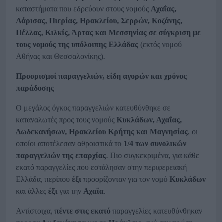
καταστήματα που εδρεύουν στους νομούς
Αχαΐας,
Λάρισας, Πιερίας, Ηρακλείου, Σερρών, Κοζάνης,
Πέλλας, Κιλκίς, Άρτας και Μεσσηνίας σε σύγκριση με
τους νομούς της υπόλοιπης Ελλάδας
(εκτός νομού
Αθήνας και Θεσσαλονίκης).
Προορισμοί παραγγελιών, είδη αγορών και χρόνος
παράδοσης
Ο μεγάλος όγκος παραγγελιών κατευθύνθηκε σε
καταναλωτές προς τους νομούς
Κυκλάδων, Αχαΐας,
Δωδεκανήσων, Ηρακλείου Κρήτης και Μαγνησίας
, οι
οποίοι αποτέλεσαν αθροιστικά το
1/4 των συνολικών
παραγγελιών της επαρχίας
. Πιο συγκεκριμένα, για κάθε
εκατό παραγγελίες που εστάλησαν στην περιφερειακή
Ελλάδα, περίπου
έξι
προορίζονταν για τον νομό
Κυκλάδων
και άλλες
έξι
για την
Αχαΐα
.
Αντίστοιχα,
πέντε στις εκατό
παραγγελίες κατευθύνθηκαν