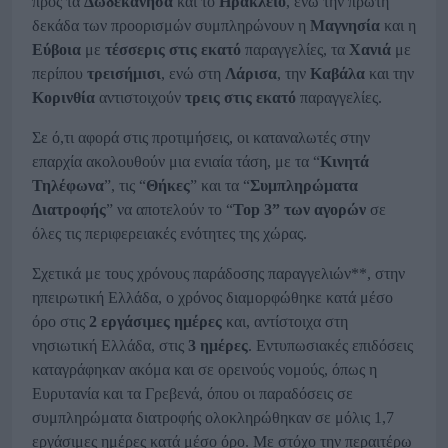
προς τα
Δωδεκάνησα
και το
Ηράκλειο
, ενώ την πρώτη
δεκάδα των προορισμών συμπληρώνουν η
Μαγνησία
και η
Εύβοια
με
τέσσερις στις εκατό
παραγγελίες, τα
Χανιά
με
περίπου
τρεισήμισι
, ενώ στη
Λάρισα
, την
Καβάλα
και την
Κορινθία
αντιστοιχούν
τρεις στις εκατό
παραγγελίες.
Σε ό,τι αφορά στις προτιμήσεις, οι καταναλωτές στην
επαρχία ακολουθούν μια ενιαία τάση, με τα “
Κινητά
Τηλέφωνα
”, τις “
Θήκες
” και τα “
Συμπληρώματα
Διατροφής
” να αποτελούν το “
Top
3” των αγορών
σε
όλες τις περιφερειακές ενότητες της χώρας.
Σχετικά με τους χρόνους παράδοσης παραγγελιών**, στην
ηπειρωτική Ελλάδα, ο χρόνος διαμορφώθηκε κατά μέσο
όρο στις
2 εργάσιμες ημέρες
και, αντίστοιχα στη
νησιωτική Ελλάδα, στις
3 ημέρες
. Εντυπωσιακές επιδόσεις
καταγράφηκαν ακόμα και σε ορεινούς νομούς, όπως η
Ευρυτανία και τα Γρεβενά, όπου οι παραδόσεις σε
συμπληρώματα διατροφής ολοκληρώθηκαν σε μόλις 1,7
εργάσιμες ημέρες κατά μέσο όρο. Με στόχο την περαιτέρω