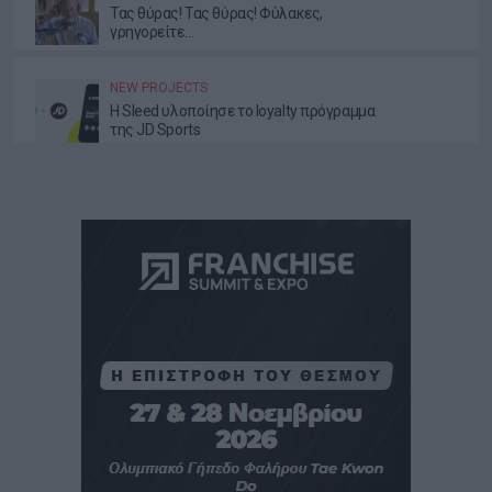
Τας θύρας! Τας θύρας! Φύλακες,
γρηγορείτε…
NEW PROJECTS
Η Sleed υλοποίησε το loyalty πρόγραμμα
της JD Sports