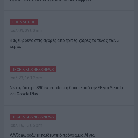
ECOMMERCE
Ιουλ 09, 09:00 am
Βάζει φρένο στις αγορές από τρίτες χώρες το τέλος των 3
ευρώ;
TECH & BUSINESS NEWS
Ιουλ 23, 16:12 pm
Νέο πρόστιμο 890 εκ. ευρώ στη Google από την ΕΕ για Search
και Google Play
TECH & BUSINESS NEWS
Ιουλ 16, 13:05 pm
AWS: Δωρεάν εκπαιδευτικό πρόγραμμα AI για