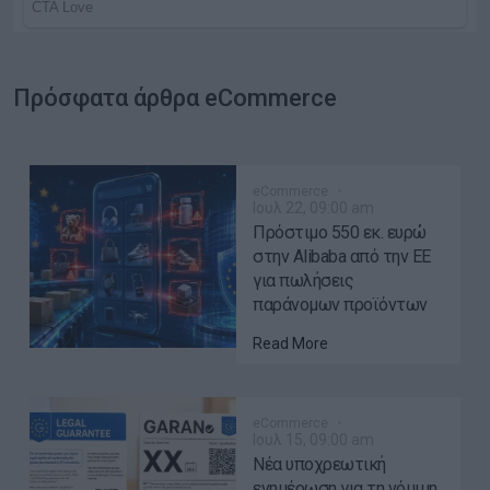
Πρόσφατα άρθρα eCommerce
eCommerce
Ιουλ 22, 09:00 am
Πρόστιμο 550 εκ. ευρώ
στην Alibaba από την ΕΕ
για πωλήσεις
παράνομων προϊόντων
Read More
eCommerce
Ιουλ 15, 09:00 am
Νέα υποχρεωτική
ενημέρωση για τη νόμιμη