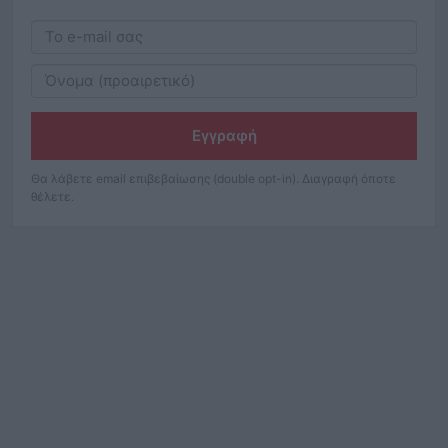
Εγγραφή
Θα λάβετε email επιβεβαίωσης (double opt-in). Διαγραφή όποτε
θέλετε.