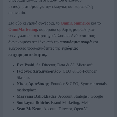
υπογραμμίζοντας τη σημασία του ψηφιακού
μετασχηματισμού για την ελληνική και ευρωπαϊκή
οικονομία.
Στα δύο κεντρικά συνέδρια, το
OmniCommerce
και το
OmniMarketing
, κορυφαίοι ομιλητές μοιράστηκαν
τεχνογνωσία και στρατηγικές λύσεις. Ανάμεσά τους
διακεκριμένα στελέχη από την
παγκόσμια αγορά
και
εξέχουσες προσωπικότητες της
εγχώριας
επιχειρηματικότητας
:
Eve Psalti
, Sr. Director, Data & AI, Microsoft
Γιώργος
Χατζηγεωργίου
, CEO & Co-Founder,
Skroutz
Νίκος
Δρανδάκης
, Founder & CEO, Sync car rentals
marketplace
Maryana Dzhokhadze
, Account Strategist, Google
Soukayna Ikhiche
, Brand Marketing, Meta
Sean McKeon
, Account Director, OpenAI