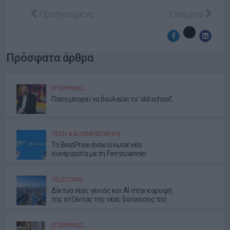
Προηγούμενο άρθρο: Συμφωνία OpenAI - Visa: Το 
Επόμενο άρθρο:
Προηγούμενο
Επόμενο
Πρόσφατα άρθρα
ΕΠΩΝΎΜΩΣ…
Πόσο μπορεί να δουλεύει το 'old school';
TECH & BUSINESS NEWS
Το BestPrice ανακοίνωσε νέα
συνεργασία με τη Ferryscanner
TELECOMS
Δίκτυα νέας γενιάς και AI στην κορυφή
της ατζέντας της νέας διοίκησης της
ΕΕΤΤ
ΕΠΩΝΎΜΩΣ…