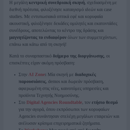
Η μεγάλη
κεντρική συνεδριακή σκηνή
, σχεδιασμένη με
διεθνή πρότυπα, φιλοξένησε καταιγισμό ιδεών και case
studies. Με εντυπωσιακά οπτικά εφέ και κορυφαία
ακουστική, φιλοξένησε δεκάδες ομιλητές και εκατοντάδες
συνέδρους, αποτελώντας το κέντρο της δράσης και
μαγνητίζοντας το ενδιαφέρον
όλων των συμμετεχόντων,
επάνω και κάτω από τη σκηνή!
Κατά το συναρπαστικό
διήμερο της διοργάνωσης
, οι
επισκέπτες είχαν ακόμη πρόσβαση:
Στην
AI Zone
:
Μία σκηνή με
διαδοχικές
παρουσιάσεις
, demos και δωρεάν πρόσβαση,
αφιερωμένη στις νέες, καινοτόμες υπηρεσίες και
προϊόντα Τεχνητής Νοημοσύνης.
Στο
Digital Agencies Roundtable
, τον
ετήσιο θεσμό
για την αγορά, όπου εκπρόσωποι των κορυφαίων
Agencies συνάντησαν στελέχη μεγάλων εταιρειών και
ανέλυσαν κρίσιμα επιχειρηματικά ζητήματα.