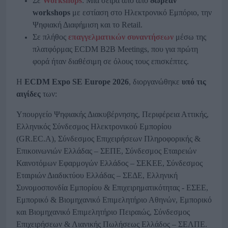
Σε
Workshops
: Μια σειρά από από
δωρεάν
workshops
με εστίαση στο Ηλεκτρονικό Εμπόριο, την
Ψηφιακή Διαφήμιση και το Retail.
Σε πλήθος
επαγγελματικών συναντήσεων
μέσω της
πλατφόρμας ECDM B2B Meetings, που για πρώτη
φορά ήταν διαθέσιμη σε όλους τους επισκέπτες.
Η
ECDM Expo SE Europe 2026
, διοργανώθηκε
υπό τις
αιγίδες
των:
Υπουργείο Ψηφιακής Διακυβέρνησης, Περιφέρεια Αττικής,
Ελληνικός Σύνδεσμος Ηλεκτρονικού Εμπορίου
(GR.EC.A), Σύνδεσμος Επιχειρήσεων Πληροφορικής &
Επικοινωνιών Ελλάδας – ΣΕΠΕ, Σύνδεσμος Εταιρειών
Καινοτόμων Εφαρμογών Ελλάδος – ΣΕΚΕΕ, Σύνδεσμος
Εταιριών Διαδικτύου Ελλάδας – ΣΕΔΕ, Ελληνική
Συνομοσπονδία Εμπορίου & Επιχειρηματικότητας - ΕΣΕΕ,
Εμπορικό & Βιομηχανικό Επιμελητήριο Αθηνών, Εμπορικό
και Βιομηχανικό Επιμελητήριο Πειραιώς, Σύνδεσμος
Επιχειρήσεων & Λιανικής Πωλήσεως Ελλάδος – ΣΕΛΠΕ.