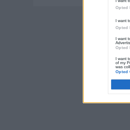
I want t
Opted 
I want t
Opted 
I want 
Advertis
Opted 
I want t
of my P
was col
Opted 