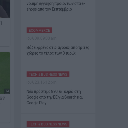
νόμιμη εγγύηση προϊόντων στα e-
shops από τον Σεπτέμβριο
ECOMMERCE
Ιουλ 09, 09:00 am
Βάζει φρένο στις αγορές από τρίτες
χώρες το τέλος των 3 ευρώ;
TECH & BUSINESS NEWS
Ιουλ 23, 16:12 pm
Νέο πρόστιμο 890 εκ. ευρώ στη
Google από την ΕΕ για Search και
Google Play
TECH & BUSINESS NEWS