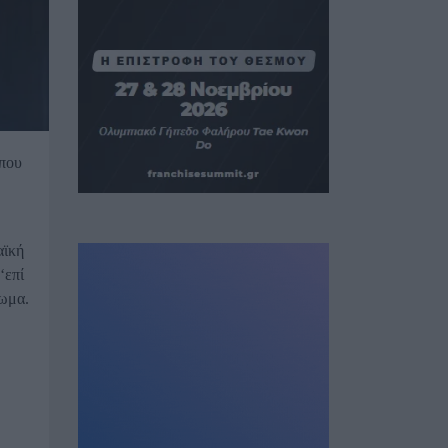
 που
αϊκή
‘επί
τωμα.