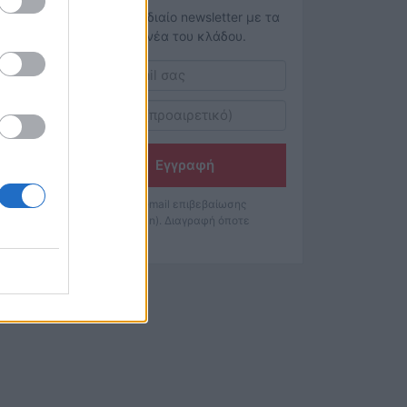
Το εβδομαδιαίο newsletter με τα
κορυφαία νέα του κλάδου.
Εγγραφή
Θα λάβετε email επιβεβαίωσης
(double opt-in). Διαγραφή όποτε
θέλετε.