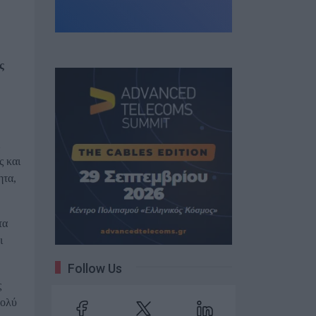
ς
ς και
ητα,
τα
ι
Follow Us
ς
πολύ