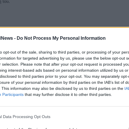
 του.
αρά ποτέ για την Ευρώπη…
Επόμενο άρθ
Επόμενο
dNews -
Do Not Process My Personal Information
to opt-out of the sale, sharing to third parties, or processing of your per
formation for targeted advertising by us, please use the below opt-out s
r selection. Please note that after your opt-out request is processed y
eing interest-based ads based on personal information utilized by us or
disclosed to third parties prior to your opt-out. You may separately opt-
losure of your personal information by third parties on the IAB’s list of
. This information may also be disclosed by us to third parties on the
IA
Participants
that may further disclose it to other third parties.
l Data Processing Opt Outs