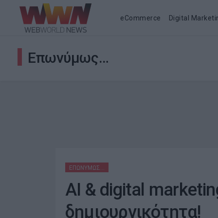
eCommerce
Digital Marketi
Επωνύμως…
ΕΠΩΝΎΜΩΣ…
AI & digital marketi
δημιουργικότητα!