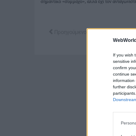
σημαντικό «σύμμαχο», αλλά όχι τον ανταγωνιστή
Προηγούμενο άρθρο: Κάλλιο αργά, π
Προηγούμενο
WebWorl
If you wish 
sensitive in
confirm you
continue se
information 
further disc
participants
Downstream 
Persona