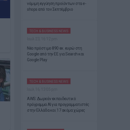
νόμιμη εγγύηση προϊόντων στα e-
shops από τον Σεπτέμβριο
TECH & BUSINESS NEWS
Ιουλ 23, 16:12 pm
Νέο πρόστιμο 890 εκ. ευρώ στη
Google από την ΕΕ για Search και
Google Play
TECH & BUSINESS NEWS
Ιουλ 16, 13:05 pm
AWS: Δωρεάν εκπαιδευτικό
πρόγραμμα AI για προγραμματιστές
στην Ελλάδα και 17 ακόμα χώρες