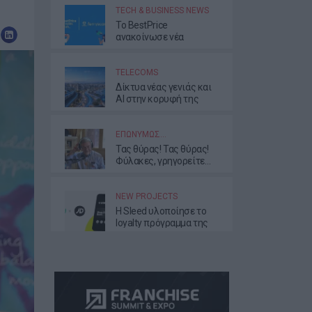
TECH & BUSINESS NEWS
Το BestPrice
ανακοίνωσε νέα
συνεργασία με τη
Ferryscanner
TELECOMS
Δίκτυα νέας γενιάς και
AI στην κορυφή της
ατζέντας της νέας
διοίκησης της ΕΕΤΤ
ΕΠΩΝΎΜΩΣ…
Τας θύρας! Τας θύρας!
Φύλακες, γρηγορείτε…
NEW PROJECTS
Η Sleed υλοποίησε το
loyalty πρόγραμμα της
JD Sports