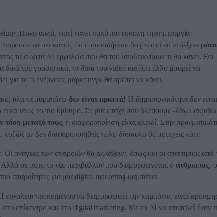
eting. Πολύ απλά, γιατί κάνει πολύ πιο εύκολη τη δημιουργία
πορούσε να πει κανείς ότι οποιοσδήποτε θα μπορεί να «τρέξει»
μόνο
ώντας τα σωστά ΑΙ εργαλεία που θα του υποδεικνύουν τι θα κάνει. Θα
δικά του γραφιστικά, τα δικά του video και ό,τι άλλο μπορεί να
ι για το τι ενέργειες μάρκετινγκ θα πρέπει να κάνει.
ακό, όλα τα παραπάνω
δεν είναι αρκετά
! Η δημιουργικότητα δεν είναι
ό είναι ίσως το πιο κρίσιμο. Σε μία εποχή που βλέπουμε -λόγω ακριβώ
ν τόσο μεταξύ τους
, η διαφοροποίηση είναι κλειδί. Στην πραγματικότ
έ, καθώς αν δεν διαφοροποιηθείς πολύ δύσκολα θα πετύχεις κάτι.
ν. Οι ανάγκες των εταιρειών θα αλλάξουν, όπως και οι απαιτήσεις από 
ά. Αλλά σε αυτό το νέο περιβάλλον που διαμορφώνεται, ο
άνθρωπος
, ο
πιο απαραίτητες για μία digital marketing καμπάνια.
Ι εργαλείο προκειμένου να διαμορφώσει την καμπάνια, είναι κρίσιμη
στο επίκεντρο και στο digital marketing. Με το ΑΙ να αποτελεί έναν 