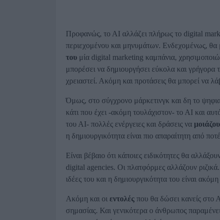
Προφανώς, το ΑΙ αλλάζει πλήρως το digital mark
περιεχομένου και μηνυμάτων. Ενδεχομένως, θα μ
του
μία digital marketing καμπάνια, χρησιμοποι
μπορέσει να δημιουργήσει εύκολα και γρήγορα τα 
χρειαστεί. Ακόμη και προτάσεις θα μπορεί να λάβε
Όμως, στο σύγχρονο μάρκετινγκ και δη το ψηφι
κάτι που έχει -ακόμη τουλάχιστον- το ΑΙ και αυτ
του ΑΙ- πολλές ενέργειες και δράσεις να
μοιάζου
η δημιουργικότητα είναι πιο απαραίτητη από ποτ
Είναι βέβαιο ότι κάποιες ειδικότητες θα αλλάξου
digital agencies. Οι πλατφόρμες αλλάζουν ριζικ
ιδέες του και η δημιουργικότητα του είναι ακόμη 
Ακόμη και οι
εντολές
που θα δώσει κανείς στο Α
σημασίας. Και γενικότερα ο άνθρωπος παραμένει 