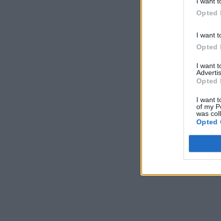
I want t
Opted 
I want t
Opted 
I want 
Advertis
Opted 
I want t
of my P
was col
Opted 