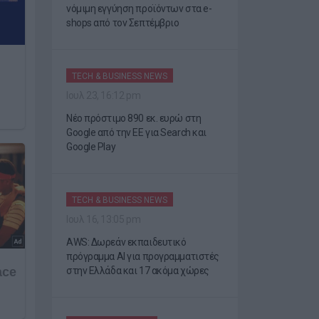
νόμιμη εγγύηση προϊόντων στα e-
shops από τον Σεπτέμβριο
TECH & BUSINESS NEWS
Ιουλ 23, 16:12 pm
Νέο πρόστιμο 890 εκ. ευρώ στη
Google από την ΕΕ για Search και
Google Play
TECH & BUSINESS NEWS
Ιουλ 16, 13:05 pm
AWS: Δωρεάν εκπαιδευτικό
πρόγραμμα AI για προγραμματιστές
στην Ελλάδα και 17 ακόμα χώρες