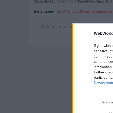
απλό, πιο έξυπνο και πιο ανθρώπινο», δήλωσε ο
Δείτε ακόμα
:
Χρήστος Ταρατσίδης: Η Snappi είν
Προηγούμενο άρθρο: Η Snappi πάει… 
Προηγούμενο
WebWorl
If you wish 
sensitive in
confirm you
continue se
information 
further disc
participants
Downstream 
Persona