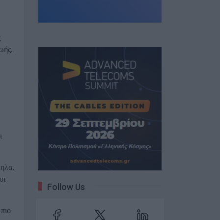
ς
ωής.
ι
ληλα,
οι
Follow Us
 πιο