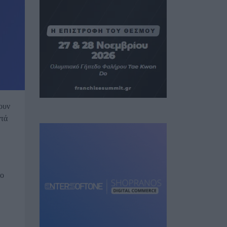
ουν
ντά
το