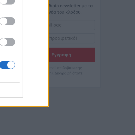
Το εβδομαδιαίο newsletter με τα
κορυφαία νέα του κλάδου.
Εγγραφή
Θα λάβετε email επιβεβαίωσης
(double opt-in). Διαγραφή όποτε
θέλετε.