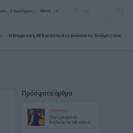
ess
Επωνύμως…
More...
ts
Η Snappi και η ΑΒ Βασιλόπουλος ενώνουν τις δυνάμεις τους
Πρόσφατα άρθρα
ΕΠΩΝΎΜΩΣ…
Πόσο μπορεί να
δουλεύει το 'old school';