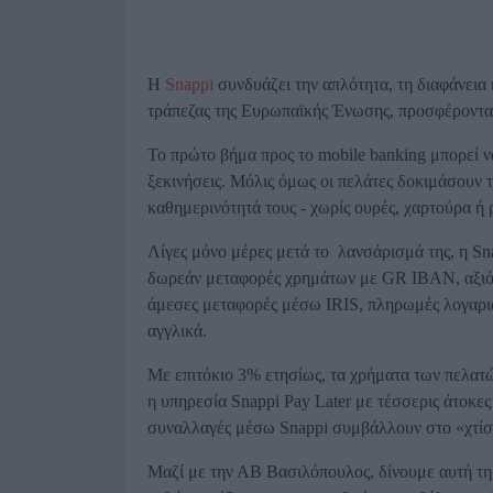
Η
Snappi
συνδυάζει την απλότητα, τη διαφάνεια κ
τράπεζας της Ευρωπαϊκής Ένωσης, προσφέροντας
Το πρώτο βήμα προς το mobile banking μπορεί να
ξεκινήσεις. Μόλις όμως οι πελάτες δοκιμάσουν τ
καθημερινότητά τους - χωρίς ουρές, χαρτούρα ή 
Λίγες μόνο μέρες μετά το λανσάρισμά της, η Snap
δωρεάν μεταφορές χρημάτων με GR IBAN, αξιόπ
άμεσες μεταφορές μέσω IRIS, πληρωμές λογαρι
αγγλικά.
Με επιτόκιο 3% ετησίως, τα χρήματα των πελατ
η υπηρεσία Snappi Pay Later με τέσσερις άτοκες
συναλλαγές μέσω Snappi συμβάλλουν στο «χτίσι
Μαζί με την ΑΒ Βασιλόπουλος, δίνουμε αυτή τη