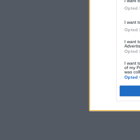
I want t
Opted 
I want t
Opted 
I want 
Advertis
Opted 
I want t
of my P
was col
Opted 