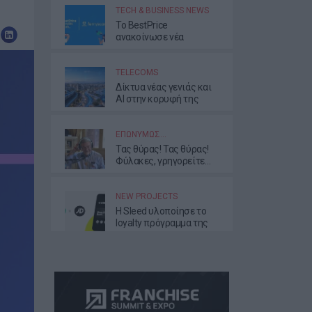
TECH & BUSINESS NEWS
Το BestPrice
ανακοίνωσε νέα
συνεργασία με τη
Ferryscanner
TELECOMS
Δίκτυα νέας γενιάς και
AI στην κορυφή της
ατζέντας της νέας
διοίκησης της ΕΕΤΤ
ΕΠΩΝΎΜΩΣ…
Τας θύρας! Τας θύρας!
Φύλακες, γρηγορείτε…
NEW PROJECTS
Η Sleed υλοποίησε το
loyalty πρόγραμμα της
JD Sports