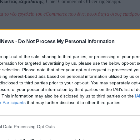
Κώστας Ξηραδάκης
, Chief Commercial Officer της Snappi.
αι το νέο εργαλείο του eCommerce που δίνει ρευστότητα στους εμπόρου
Public
Επόμενο άρθρ
Επόμενο
dNews -
Do Not Process My Personal Information
to opt-out of the sale, sharing to third parties, or processing of your per
formation for targeted advertising by us, please use the below opt-out s
r selection. Please note that after your opt-out request is processed y
eing interest-based ads based on personal information utilized by us or
disclosed to third parties prior to your opt-out. You may separately opt-
losure of your personal information by third parties on the IAB’s list of
. This information may also be disclosed by us to third parties on the
IA
Participants
that may further disclose it to other third parties.
l Data Processing Opt Outs