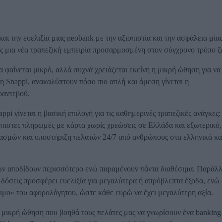
αι την ευελιξία μιας neobank με την αξιοπιστία και την ασφάλεια μία
 μια νέα τραπεζική εμπειρία προσαρμοσμένη στον σύγχρονο τρόπο ζ
 φαίνεται μικρό, αλλά συχνά χρειάζεται εκείνη η μικρή ώθηση για να
η Snappi, ανακαλύπτουν πόσο πιο απλή και άμεση γίνεται η
ραντεβού.
pi γίνεται η βασική επιλογή για τις καθημερινές τραπεζικές ανάγκες:
ιστες πληρωμές με κάρτα χωρίς χρεώσεις σε Ελλάδα και εξωτερικό,
ασμών και υποστήριξη πελατών 24/7 από ανθρώπους στα ελληνικά κα
ών αποδίδουν περισσότερο ενώ παραμένουν πάντα διαθέσιμα. Παράλ
 δόσεις προσφέρει ευελιξία για μεγαλύτερα ή απρόβλεπτα έξοδα, ενώ 
μο» του αφορολόγητου, ώστε κάθε ευρώ να έχει μεγαλύτερη αξία.
 μικρή ώθηση που βοηθά τους πελάτες μας να γνωρίσουν ένα banking