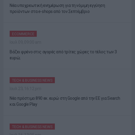
Νέα υποχρεωτική ενημέρωση για τη νόμιμη εγγύηση
προϊόντων στα e-shops από τον Σεπτέμβριο
ECOMMERCE
Ιουλ 09, 09:00 am
Βάζει φρένο στις αγορές από τρίτες χώρες το τέλος των 3
ευρώ;
TECH & BUSINESS NEWS
Ιουλ 23, 16:12 pm
Νέο πρόστιμο 890 εκ. ευρώ στη Google από την ΕΕ για Search
και Google Play
TECH & BUSINESS NEWS
Ιουλ 16, 13:05 pm