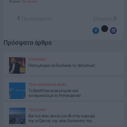
Εικόνα:
Stockcake
Προηγούμενο άρθρο: Η ECDM & RetailTech Expo ξ
Επόμενο άρθρο:
Προηγούμενο
Επόμενο
Πρόσφατα άρθρα
ΕΠΩΝΎΜΩΣ…
Πόσο μπορεί να δουλεύει το 'old school';
TECH & BUSINESS NEWS
Το BestPrice ανακοίνωσε νέα
συνεργασία με τη Ferryscanner
TELECOMS
Δίκτυα νέας γενιάς και AI στην κορυφή
της ατζέντας της νέας διοίκησης της
ΕΕΤΤ