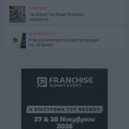
ΕΠΩΝΎΜΩΣ…
Τας θύρας! Τας θύρας! Φύλακες,
γρηγορείτε…
NEW PROJECTS
Η Sleed υλοποίησε το loyalty πρόγραμμα
της JD Sports