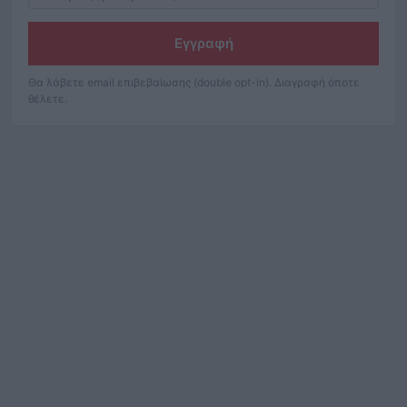
Εγγραφή
Θα λάβετε email επιβεβαίωσης (double opt-in). Διαγραφή όποτε
θέλετε.