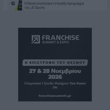
Η Sleed υλοποίησε το loyalty πρόγραμμα
της JD Sports