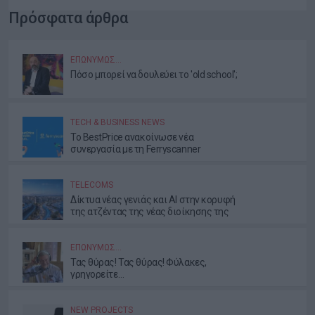
Πρόσφατα άρθρα
ΕΠΩΝΎΜΩΣ…
Πόσο μπορεί να δουλεύει το 'old school';
TECH & BUSINESS NEWS
Το BestPrice ανακοίνωσε νέα
συνεργασία με τη Ferryscanner
TELECOMS
Δίκτυα νέας γενιάς και AI στην κορυφή
της ατζέντας της νέας διοίκησης της
ΕΕΤΤ
ΕΠΩΝΎΜΩΣ…
Τας θύρας! Τας θύρας! Φύλακες,
γρηγορείτε…
NEW PROJECTS