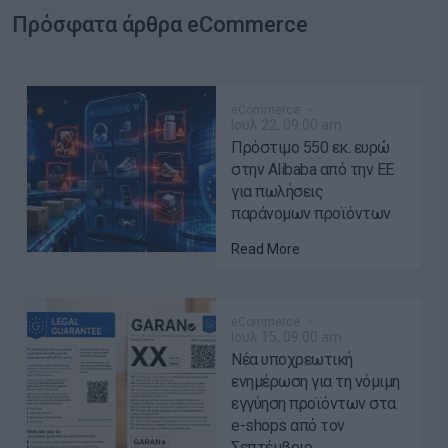
Πρόσφατα άρθρα eCommerce
eCommerce
Ιουλ 22, 09:00 am
Πρόστιμο 550 εκ. ευρώ
στην Alibaba από την ΕΕ
για πωλήσεις
παράνομων προϊόντων
Read More
eCommerce
Ιουλ 15, 09:00 am
Νέα υποχρεωτική
ενημέρωση για τη νόμιμη
εγγύηση προϊόντων στα
e-shops από τον
Σεπτέμβριο