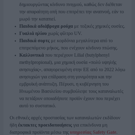
δημιουργώντας κίνδυνο πνιγμού, καθώς δεν διέθεταν
την απαραίτητη οπή που επιτρέπει την αναπνοή, εάν το
μωρό την καταπιεί.
Παιδικά αδιάβροχα ρούχα
με τοξικές χημικές ουσίες.
Γυαλιά ηλίου
χωρίς φίλτρο UV.
Παιδικά σορτς
με κορδόνια μεγαλύτερα από το
επιτρεπόμενο μήκος, που ενέχουν κίνδυνο πτώσης.
Καλλυντικά
που περιέχουν Lilial (butylphenyl
methylpropional), μια χημική ουσία «πολύ υψηλής
ανησυχίας», απαγορευμένη στην ΕΕ από το 2022 λόγω
ανησυχιών για επίδραση στη γονιμότητα και την
εμβρυϊκή ανάπτυξη. Πέρυσι, η κυβέρνηση του
Ηνωμένου Βασιλείου συμβούλεψε τους καταναλωτές
να πετάξουν οποιαδήποτε προϊόν έχουν που περιέχει
αυτό το συστατικό.
Οι εθνικές αρχές προστασίας των καταναλωτών εκδίδουν
ήδη
έκτακτες προειδοποιήσεις
για επικίνδυνα μη
διατροφικά προϊόντα μέσω της
υπηρεσίας Safety Gate
.