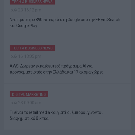
TECH & BUSINESS NEWS
Ιουλ 23, 16:12 pm
Νέο πρόστιμο 890 εκ. ευρώ στη Google από την ΕΕ για Search
και Google Play
TECH & BUSINESS NEWS
Ιουλ 16, 13:05 pm
AWS: Δωρεάν εκπαιδευτικό πρόγραμμα AI για
προγραμματιστές στην Ελλάδα και 17 ακόμα χώρες
DIGITAL MARKETING
Ιουλ 23, 09:00 am
Τι είναι το retail media και γιατί οι έμποροι γίνονται
διαφημιστικά δίκτυα;