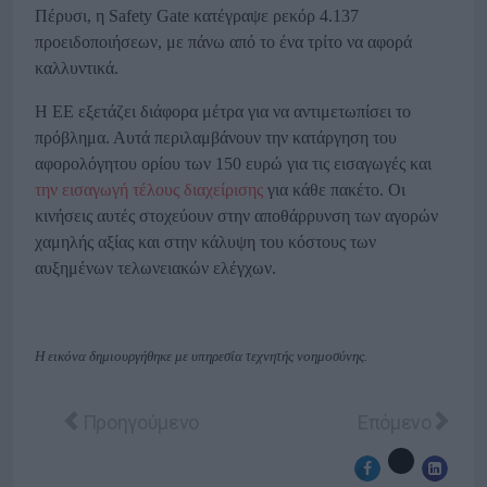
Πέρυσι, η Safety Gate κατέγραψε ρεκόρ 4.137
προειδοποιήσεων, με πάνω από το ένα τρίτο να αφορά
καλλυντικά.
Η ΕΕ εξετάζει διάφορα μέτρα για να αντιμετωπίσει το
πρόβλημα. Αυτά περιλαμβάνουν την κατάργηση του
αφορολόγητου ορίου των 150 ευρώ για τις εισαγωγές και
την εισαγωγή τέλους διαχείρισης
για κάθε πακέτο. Οι
κινήσεις αυτές στοχεύουν στην αποθάρρυνση των αγορών
χαμηλής αξίας και στην κάλυψη του κόστους των
αυξημένων τελωνειακών ελέγχων.
Η εικόνα δημιουργήθηκε με υπηρεσία τεχνητής νοημοσύνης.
Προηγούμενο άρθρο: Πώς να βελτιστοποιήσετε το
Επόμενο άρθρο
Προηγούμενο
Επόμενο