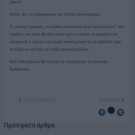
εφικτό.
Απλά, δεν το προσφέρουν και πολλά καταστήματα.
Σε γενικές γραμμές, το mobile commerce είναι πιο κοντά απ’ όσο
νομίζετε και καλό θα ήταν όσοι έχετε e-shops να αρχίσετε να
σκέφτεστε τι πρέπει να κάνετε προκειμένου να μη βρεθείτε προ
εκπλήξεων στο όχι και πολύ μακρινό μέλλον.
Και ενδεχομένως θα πρέπει να επιταχύνετε τις σχετικές
διαδικασίες.
Προηγούμενο άρθρο: Θες κάτι εκτός από ένα smar
Επόμενο άρθρο:
Προηγούμενο
Επόμενο
Πρόσφατα άρθρα