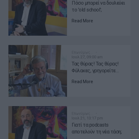
Πόσο μπορεί να δουλεύει
το 'old school';
Read More
Επωνύμως…
Ιουλ 27, 09:00 am
Τας θύρας! Τας θύρας!
Φύλακες, γρηγορείτε…
Read More
Επωνύμως…
Ιουλ 21, 13:17 pm
Γιατί τα podcasts
αποτελούν τη νέα τάση;