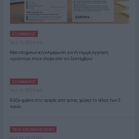
ECOMMERCE
Ιουλ 15, 09:00 am
Νέα υποχρεωτική ενημέρωση για τη νόμιμη εγγύηση
προϊόντων στα e-shops από τον Σεπτέμβριο
ECOMMERCE
Ιουλ 09, 09:00 am
Βάζει φρένο στις αγορές από τρίτες χώρες το τέλος των 3
ευρώ;
TECH & BUSINESS NEWS
Ιουλ 23, 16:12 pm