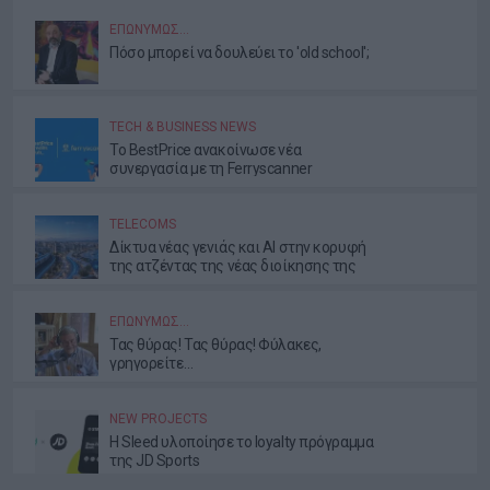
ΕΠΩΝΎΜΩΣ…
Πόσο μπορεί να δουλεύει το 'old school';
TECH & BUSINESS NEWS
Το BestPrice ανακοίνωσε νέα
συνεργασία με τη Ferryscanner
TELECOMS
Δίκτυα νέας γενιάς και AI στην κορυφή
της ατζέντας της νέας διοίκησης της
ΕΕΤΤ
ΕΠΩΝΎΜΩΣ…
Τας θύρας! Τας θύρας! Φύλακες,
γρηγορείτε…
NEW PROJECTS
Η Sleed υλοποίησε το loyalty πρόγραμμα
της JD Sports