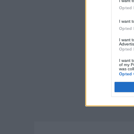
I want t
Opted 
I want t
Opted 
I want 
Advertis
Opted 
I want t
of my P
was col
Opted 