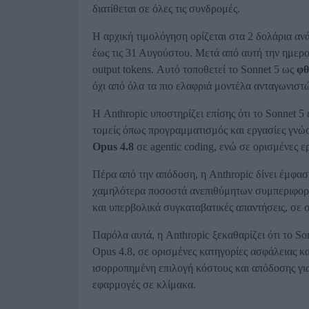
διατίθεται σε όλες τις συνδρομές.
Η αρχική τιμολόγηση ορίζεται στα 2 δολάρια ανά
έως τις 31 Αυγούστου. Μετά από αυτή την ημερομη
output tokens. Αυτό τοποθετεί το Sonnet 5 ως
φθ
όχι από όλα τα πιο ελαφριά μοντέλα ανταγωνιστ
Η Anthropic υποστηρίζει επίσης ότι το Sonnet 5
τομείς όπως προγραμματισμός και εργασίες γνώσ
Opus 4.8
σε agentic coding, ενώ σε ορισμένες ε
Πέρα από την απόδοση, η Anthropic δίνει έμφασ
χαμηλότερα ποσοστά ανεπιθύμητων συμπεριφορώ
και υπερβολικά συγκαταβατικές απαντήσεις, σε 
Παρόλα αυτά, η Anthropic ξεκαθαρίζει ότι το So
Opus 4.8, σε ορισμένες κατηγορίες ασφάλειας κ
ισορροπημένη επιλογή κόστους και απόδοσης για
εφαρμογές σε κλίμακα.