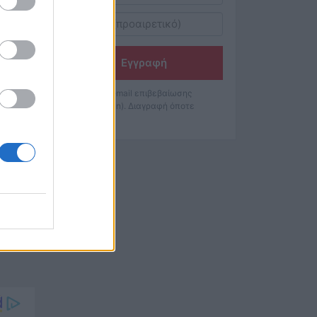
Εγγραφή
Θα λάβετε email επιβεβαίωσης
(double opt-in). Διαγραφή όποτε
θέλετε.