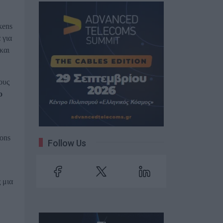
kens
 για
 και
ους
ο
ons
Follow Us
 μια