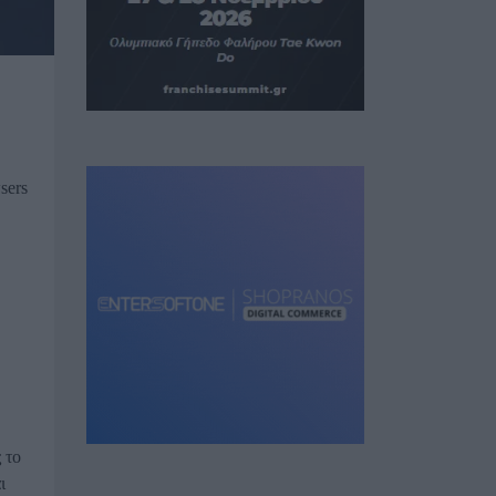
sers
 το
ι