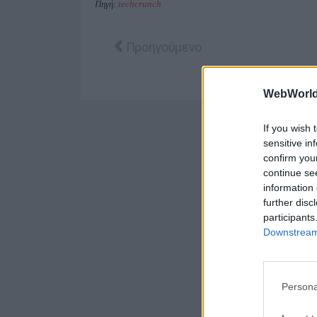
Πηγή:
techcrunch
Προηγούμενο άρθρο: Η Πειραιώς και
Προηγούμενο
WebWorl
If you wish 
sensitive in
confirm you
continue se
information 
further disc
participants
Downstream 
Persona