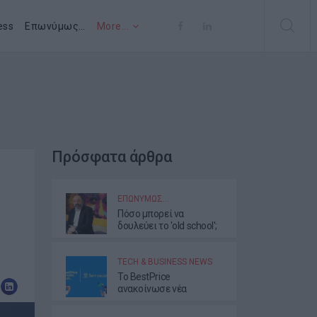
ess
Επωνύμως…
More...
Πρόσφατα άρθρα
ΕΠΩΝΎΜΩΣ…
Πόσο μπορεί να
δουλεύει το 'old school';
TECH & BUSINESS NEWS
Το BestPrice
ανακοίνωσε νέα
συνεργασία με τη
Ferryscanner