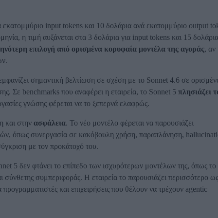
 εκατομμύριο input tokens και 10 δολάρια ανά εκατομμύριο output to
νία, η τιμή αυξάνεται στα 3 δολάρια για input tokens και 15 δολάρια
ηνότερη επιλογή από ορισμένα κορυφαία μοντέλα της αγοράς
, αν
ών.
 εμφανίζει σημαντική βελτίωση σε σχέση με το Sonnet 4.6 σε ορισμέν
ης. Σε benchmarks που αναφέρει η εταιρεία, το Sonnet 5
πλησιάζει τ
ργασίες γνώσης φέρεται να το ξεπερνά ελαφρώς.
η και στην
ασφάλεια
. Το νέο μοντέλο φέρεται να παρουσιάζει
ν, όπως συνεργασία σε κακόβουλη χρήση, παραπλάνηση, hallucinati
σύγκριση με τον προκάτοχό του.
nnet 5 δεν φτάνει το επίπεδο των ισχυρότερων μοντέλων της, όπως το
αι σύνθετης συμπεριφοράς. Η εταιρεία το παρουσιάζει περισσότερο ως
 προγραμματιστές και επιχειρήσεις που θέλουν να τρέχουν agentic