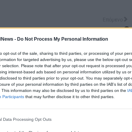
 η Accenture προχωρούν στη δημιουργία του Newra AI H
Επόμενο άρθ
Επόμενο
dNews -
Do Not Process My Personal Information
to opt-out of the sale, sharing to third parties, or processing of your per
formation for targeted advertising by us, please use the below opt-out s
r selection. Please note that after your opt-out request is processed y
eing interest-based ads based on personal information utilized by us or
disclosed to third parties prior to your opt-out. You may separately opt-
losure of your personal information by third parties on the IAB’s list of
. This information may also be disclosed by us to third parties on the
IA
Participants
that may further disclose it to other third parties.
l Data Processing Opt Outs