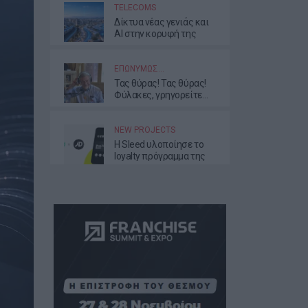
TELECOMS
Δίκτυα νέας γενιάς και
AI στην κορυφή της
ατζέντας της νέας
διοίκησης της ΕΕΤΤ
ΕΠΩΝΎΜΩΣ…
Τας θύρας! Τας θύρας!
Φύλακες, γρηγορείτε…
NEW PROJECTS
Η Sleed υλοποίησε το
loyalty πρόγραμμα της
JD Sports