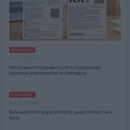
ECOMMERCE
Ιουλ 15, 09:00 am
Νέα υποχρεωτική ενημέρωση για τη νόμιμη εγγύηση
προϊόντων στα e-shops από τον Σεπτέμβριο
ECOMMERCE
Ιουλ 09, 09:00 am
Βάζει φρένο στις αγορές από τρίτες χώρες το τέλος των 3
ευρώ;