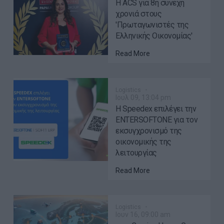
H ACS για 8η συνεχή
χρονιά στους
'Πρωταγωνιστές της
Ελληνικής Οικονομίας'
Read More
Logistics
Ιουλ 09, 13:04 pm
Η Speedex επιλέγει την
ENTERSOFTONE για τον
εκσυγχρονισμό της
οικονομικής της
λειτουργίας
Read More
Logistics
Ιουν 16, 09:00 am