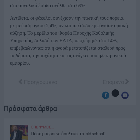
στα συνολικά έσοδα ανήλθε στο 69%.
Αντίθετα, οι φάκελοι συνέχισαν την πτωτική τους πορεία,
με μείωση όγκου 5,4%, αν και τα έσοδα εμφάνισαν οριακή
αύξηση. Το μερίδιο του Φορέα Παροχής Καθολικής
Υπηρεσίας, δηλαδή των ΕΛΤΑ, υποχώρησε στο 14%,
επιβεβαιώνοντας ότι η αγορά μετατοπίζεται σταθερά προς
τα δέματα, την ταχύτητα και τις ανάγκες του ηλεκτρονικού
εμπορίου.
Προηγούμενο άρθρο: Το TikTok μπαίνει πιο δυν
Επόμενο άρθρο:
Προηγούμενο
Επόμενο
Πρόσφατα άρθρα
ΕΠΩΝΎΜΩΣ…
Πόσο μπορεί να δουλεύει το 'old school';