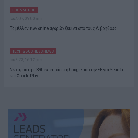
ECOMMERCE
Ιουλ 07, 09:00 am
Το μέλλον των online αγορών ξεκινά από τους AI βοηθούς
TECH & BUSINESS NEWS
Ιουλ 23, 16:12 pm
Νέο πρόστιμο 890 εκ. ευρώ στη Google από την ΕΕ για Search
και Google Play