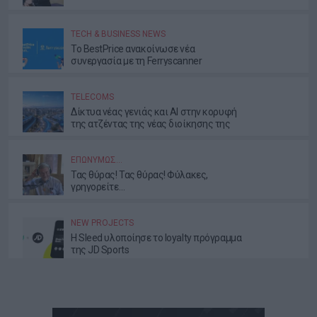
TECH & BUSINESS NEWS
Το BestPrice ανακοίνωσε νέα
συνεργασία με τη Ferryscanner
TELECOMS
Δίκτυα νέας γενιάς και AI στην κορυφή
της ατζέντας της νέας διοίκησης της
ΕΕΤΤ
ΕΠΩΝΎΜΩΣ…
Τας θύρας! Τας θύρας! Φύλακες,
γρηγορείτε…
NEW PROJECTS
Η Sleed υλοποίησε το loyalty πρόγραμμα
της JD Sports