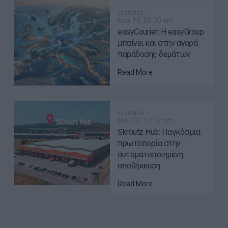
Logistics
Ιουν 16, 09:00 am
easyCourier: Η easyGroup
μπαίνει και στην αγορά
παράδοσης δεμάτων
Read More
Logistics
Μάι 22, 13:10 pm
Skroutz Hub: Παγκόσμια
πρωτοπορία στην
αυτοματοποιημένη
αποθήκευση
Read More