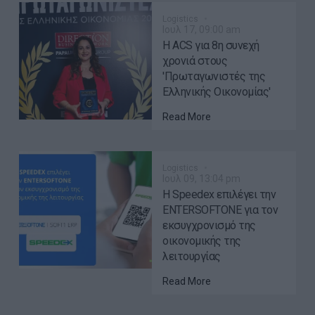
Logistics
Ιουλ 17, 09:00 am
H ACS για 8η συνεχή
χρονιά στους
'Πρωταγωνιστές της
Ελληνικής Οικονομίας'
Read More
Logistics
Ιουλ 09, 13:04 pm
Η Speedex επιλέγει την
ENTERSOFTONE για τον
εκσυγχρονισμό της
οικονομικής της
λειτουργίας
Read More