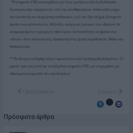
*Η υπηρεσία
FBS
αναλαμβάνει για τους εμπόρους όλη τη διαδικασία
διεκπεραίωσης παραγγελιών, από την αποθήκευση και συσκευασία μέχρι
την αποστολή και διαχείριση επιστροφών, ενώ την ίδια στιγμή εξυπηρετεί
άμεσα τους καταναλωτές. Μάλιστα, ακόμη και έμποροι που εδρεύουν σε
απομακρυσμένες περιοχές ή νησιά έχουν τη δυνατότητα να βρίσκονται
«δίπλα» στον καταναλωτή, εξασφαλίζοντας άμεση παράδοση σε Αθήνα και
Θεσσαλονίκη.
**Τα στοιχεία αύξησης τζίρου προκύπτουν από τη σύγκριση δεδομένων 12
μηνών πριν και μετά την ένταξη στην υπηρεσία
FBS
, για επιχειρήσεις με
εδραιωμένη παρουσία στο
marketplace
.
Προηγούμενο άρθρο: easyCourier: Η easyGroup μ
Επόμενο άρθρο:
Προηγούμενο
Επόμενο
Πρόσφατα άρθρα