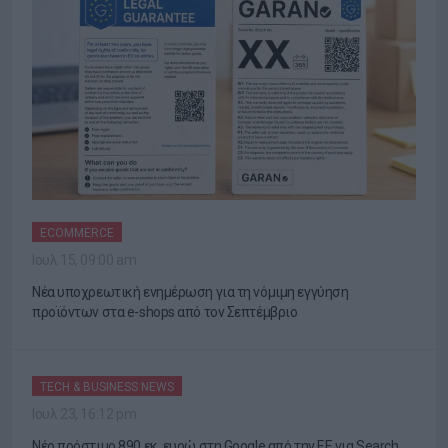
ECOMMERCE
Ιουλ 15, 09:00 am
Νέα υποχρεωτική ενημέρωση για τη νόμιμη εγγύηση
προϊόντων στα e-shops από τον Σεπτέμβριο
TECH & BUSINESS NEWS
Ιουλ 23, 16:12 pm
Νέο πρόστιμο 890 εκ. ευρώ στη Google από την ΕΕ για Search