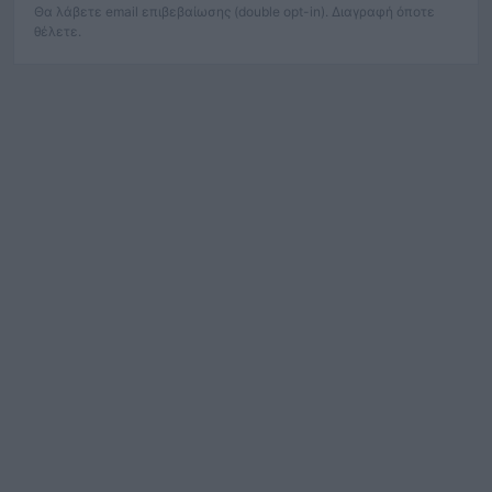
Θα λάβετε email επιβεβαίωσης (double opt-in). Διαγραφή όποτε
θέλετε.