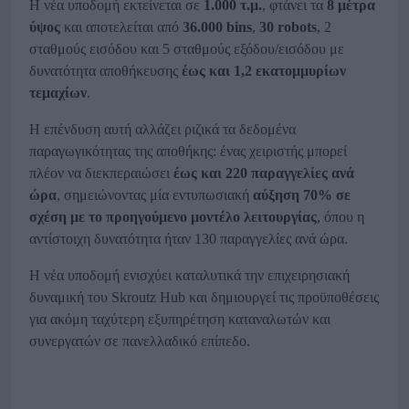
Η νέα υποδομή εκτείνεται σε
1.000 τ.μ.
, φτάνει τα
8 μέτρα
ύψος
και αποτελείται από
36.000
bins
,
30
robots
, 2
σταθμούς εισόδου και 5 σταθμούς εξόδου/εισόδου με
δυνατότητα αποθήκευσης
έως και 1,2 εκατομμυρίων
τεμαχίων
.
Η επένδυση αυτή αλλάζει ριζικά τα δεδομένα
παραγωγικότητας της αποθήκης: ένας χειριστής μπορεί
πλέον να διεκπεραιώσει
έως και 220 παραγγελίες ανά
ώρα
, σημειώνοντας μία εντυπωσιακή
αύξηση 70% σε
σχέση με το προηγούμενο μοντέλο λειτουργίας
, όπου η
αντίστοιχη δυνατότητα ήταν 130 παραγγελίες ανά ώρα.
Η νέα υποδομή ενισχύει καταλυτικά την επιχειρησιακή
δυναμική του Skroutz Hub και δημιουργεί τις προϋποθέσεις
για ακόμη ταχύτερη εξυπηρέτηση καταναλωτών και
συνεργατών σε πανελλαδικό επίπεδο.