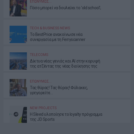
ΕΠΩΝΎΜΩΣ…
Πόσο μπορεί να δουλεύει το 'old school';
TECH & BUSINESS NEWS
Το BestPrice ανακοίνωσε νέα
συνεργασία με τη Ferryscanner
TELECOMS
Δίκτυα νέας γενιάς και AI στην κορυφή
της ατζέντας της νέας διοίκησης της
ΕΕΤΤ
ΕΠΩΝΎΜΩΣ…
Τας θύρας! Τας θύρας! Φύλακες,
γρηγορείτε…
NEW PROJECTS
Η Sleed υλοποίησε το loyalty πρόγραμμα
της JD Sports