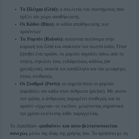
Το Πλέγμα (
Grid
):
ο σκελετός του συστήματος που
ορίζει τον χώρο αποθήκευσης
Οι Κάδοι (
Bins
):
οι κάδοι αποθήκευσης των
προϊόντων
Τα Ρομπότ (
Robots
):
κινούνται αυτόνομα στην
κορυφή του Grid και ανακτούν τον σωστό κάδο. Όταν
ζητηθεί ένα προϊόν, το ρομπότ πηγαίνει πάνω από τη
στήλη, σηκώνει τους ενδιάμεσους κάδους (αν
χρειάζεται), ανακτά τον κατάλληλο και τον μεταφέρει
στους σταθμούς.
Οι Σταθμοί (
Ports
):
τα σημεία όπου το ρομπότ
παραδίδει τον κάδο στον άνθρωπο (picker). Με αυτόν
τον τρόπο, ο άνθρωπος παραμένει σταθερός και το
προϊόν «έρχεται» σε εκείνον, μειώνοντας σημαντικά
τον χρόνο εκτέλεσης κάθε παραγγελίας.
Το AutoStore
«μαθαίνει» και αυτο-βελτιστοποιείται
συνεχώς
μέσω της ίδιας της χρήσης του. Τα προϊόντα με τη