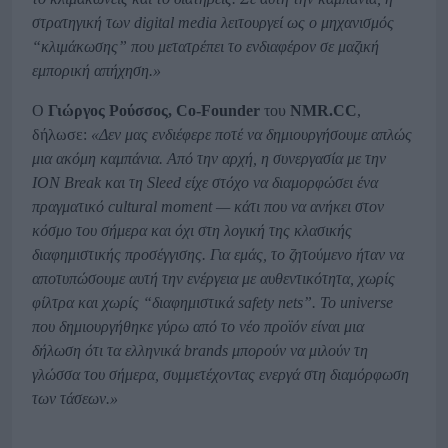
στρατηγική των digital
media
λειτουργεί ως ο μηχανισμός
“κλιμάκωσης” που μετατρέπει το ενδιαφέρον σε μαζική
εμπορική απήχηση.»
Ο
Γιώργος Ρούσσος,
Co
-Founder
του
NMR
.CC
,
δήλωσε:
«Δεν μας ενδιέφερε ποτέ να δημιουργήσουμε απλώς
μια ακόμη καμπάνια. Από την αρχή, η συνεργασία με την
ION
Break
και τη Sleed
είχε στόχο να διαμορφώσει ένα
πραγματικό cultural
moment
— κάτι που να ανήκει στον
κόσμο του σήμερα και όχι στη λογική της κλασικής
διαφημιστικής προσέγγισης. Για εμάς, το ζητούμενο ήταν να
αποτυπώσουμε αυτή την ενέργεια με αυθεντικότητα, χωρίς
φίλτρα και χωρίς “διαφημιστικά safety
nets
”. Το universe
που δημιουργήθηκε γύρω από το νέο προϊόν είναι μια
δήλωση ότι τα ελληνικά brands
μπορούν να μιλούν τη
γλώσσα του σήμερα, συμμετέχοντας ενεργά στη διαμόρφωση
των τάσεων.»