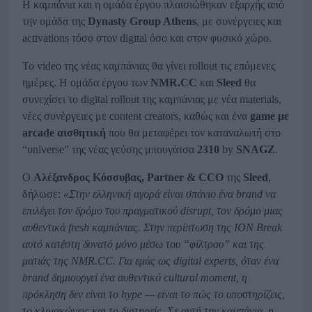
Η καμπάνια και η ομάδα έργου πλαισιώθηκαν εξαρχής από
την ομάδα της
Dynasty
Group
Athens
, με συνέργειες και
activations τόσο στον digital όσο και στον φυσικό χώρο.
Το video της νέας καμπάνιας θα γίνει rollout τις επόμενες
ημέρες. Η ομάδα έργου των
NMR
.CC
και
Sleed
θα
συνεχίσει το digital rollout της καμπάνιας με νέα materials,
νέες συνέργειες με content creators, καθώς και ένα
game
με
arcade αισθητική
που θα μεταφέρει τον καταναλωτή στο
“universe” της νέας γεύσης μπουγάτσα
2310
by
SNAGZ
.
Ο
Αλέξανδρος Κόσσυβας,
Partner
& CCO
της
Sleed
,
δήλωσε:
«Στην ελληνική αγορά είναι σπάνιο ένα
brand
να
επιλέγει τον δρόμο του πραγματικού disrupt
, τον δρόμο μιας
αυθεντικά fresh
καμπάνιας. Στην περίπτωση της ΙΟΝ Break
αυτό κατέστη δυνατό μόνο μέσω του “φίλτρου” και της
ματιάς της NMR
.CC
. Για εμάς ως digital
experts
, όταν ένα
brand
δημιουργεί ένα αυθεντικό cultural
moment
, η
πρόκληση δεν είναι το hype
— είναι το πώς το υποστηρίζεις,
το κλιμακώνεις και το διατηρείς. Σε αυτή την καμπάνια, η