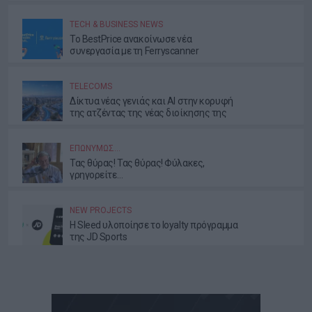
TECH & BUSINESS NEWS
Το BestPrice ανακοίνωσε νέα
συνεργασία με τη Ferryscanner
TELECOMS
Δίκτυα νέας γενιάς και AI στην κορυφή
της ατζέντας της νέας διοίκησης της
ΕΕΤΤ
ΕΠΩΝΎΜΩΣ…
Τας θύρας! Τας θύρας! Φύλακες,
γρηγορείτε…
NEW PROJECTS
Η Sleed υλοποίησε το loyalty πρόγραμμα
της JD Sports