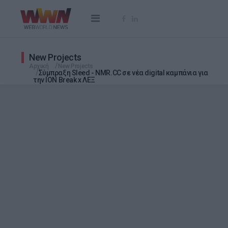
New Projects
Αρχική
New Projects
Σύμπραξη Sleed - NMR.CC σε νέα digital καμπάνια για
την ΙΟΝ Break x ΛΕΞ