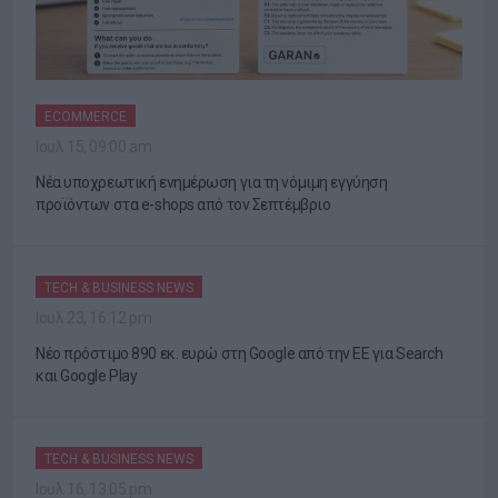
ECOMMERCE
Ιουλ 15, 09:00 am
Νέα υποχρεωτική ενημέρωση για τη νόμιμη εγγύηση
προϊόντων στα e-shops από τον Σεπτέμβριο
TECH & BUSINESS NEWS
Ιουλ 23, 16:12 pm
Νέο πρόστιμο 890 εκ. ευρώ στη Google από την ΕΕ για Search
και Google Play
TECH & BUSINESS NEWS
Ιουλ 16, 13:05 pm