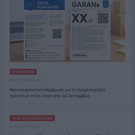
ECOMMERCE
Ιουλ 15, 09:00 am
Νέα υποχρεωτική ενημέρωση για τη νόμιμη εγγύηση
προϊόντων στα e-shops από τον Σεπτέμβριο
TECH & BUSINESS NEWS
Ιουλ 23, 16:12 pm