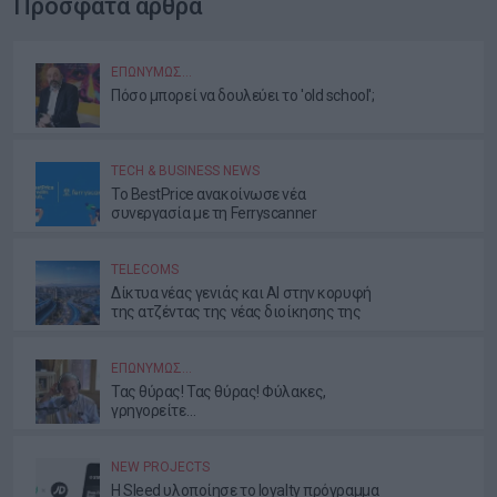
Πρόσφατα άρθρα
ΕΠΩΝΎΜΩΣ…
Πόσο μπορεί να δουλεύει το 'old school';
TECH & BUSINESS NEWS
Το BestPrice ανακοίνωσε νέα
συνεργασία με τη Ferryscanner
TELECOMS
Δίκτυα νέας γενιάς και AI στην κορυφή
της ατζέντας της νέας διοίκησης της
ΕΕΤΤ
ΕΠΩΝΎΜΩΣ…
Τας θύρας! Τας θύρας! Φύλακες,
γρηγορείτε…
NEW PROJECTS
Η Sleed υλοποίησε το loyalty πρόγραμμα