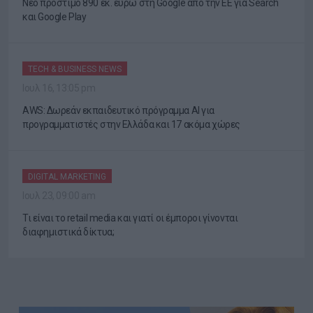
Νέο πρόστιμο 890 εκ. ευρώ στη Google από την ΕΕ για Search
και Google Play
TECH & BUSINESS NEWS
Ιουλ 16, 13:05 pm
AWS: Δωρεάν εκπαιδευτικό πρόγραμμα AI για
προγραμματιστές στην Ελλάδα και 17 ακόμα χώρες
DIGITAL MARKETING
Ιουλ 23, 09:00 am
Τι είναι το retail media και γιατί οι έμποροι γίνονται
διαφημιστικά δίκτυα;