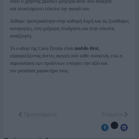
όπου ο χρήστης βρίσκει γρήγορα αυτό που αναζητά
και
ολοκληρώνει εύκολα την αγορά του.
Δόθηκε προτεραιότητα στην καθαρή δομή και τις ξεκάθαρες
κατηγορίες, στη γρήγορη
πλοήγηση και στην εύκολη
αναζήτηση.
Το e-shop της Cava Drosia είναι
mobile-first
,
εξασφαλίζοντας άνετες
αγορές από κάθε συσκευή, ενώ η
παρουσίαση των προϊόντων ενισχύει την αξία και
τον
premium χαρακτήρα τους.
Προηγούμενο άρθρο: Aboutnet: Συνεργασία με τον 
Επόμενο άρθρο:
Προηγούμενο
Επόμενο