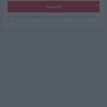
Εγγραφή
Θα λάβετε email επιβεβαίωσης (double opt-in). Διαγραφή όποτε
θέλετε.