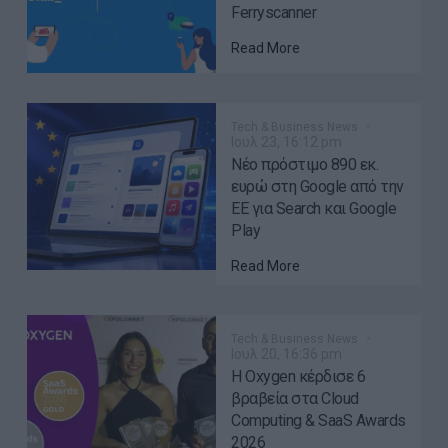
Ferryscanner
Read More
Tech & Business News
Ιουλ 23, 16:12 pm
Νέο πρόστιμο 890 εκ.
ευρώ στη Google από την
ΕΕ για Search και Google
Play
Read More
Tech & Business News
Ιουλ 20, 16:36 pm
Η Oxygen κέρδισε 6
βραβεία στα Cloud
Computing & SaaS Awards
2026