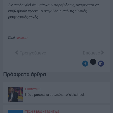
Αν αποδειχθεί ότι υπάρχουν παραβιάσεις, αναμένεται να
επιβληθούν πρόστιμα στην Shein από τις εθνικές
ρυθμιστικές αρχές.
Πηγή:
amna.gr
Προηγούμενο άρθρο: Η Softweb εξαγοράζει το 70%
Επόμενο άρθρο
Προηγούμενο
Επόμενο
Πρόσφατα άρθρα
ΕΠΩΝΎΜΩΣ…
Πόσο μπορεί να δουλεύει το 'old school';
TECH & BUSINESS NEWS