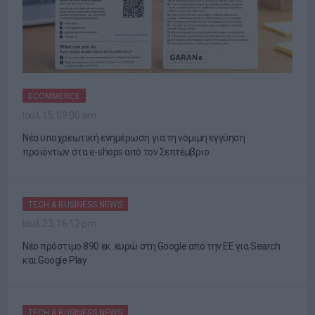
ECOMMERCE
Ιουλ 15, 09:00 am
Νέα υποχρεωτική ενημέρωση για τη νόμιμη εγγύηση
προϊόντων στα e-shops από τον Σεπτέμβριο
TECH & BUSINESS NEWS
Ιουλ 23, 16:12 pm
Νέο πρόστιμο 890 εκ. ευρώ στη Google από την ΕΕ για Search
και Google Play
TECH & BUSINESS NEWS