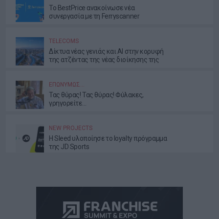
Το BestPrice ανακοίνωσε νέα
συνεργασία με τη Ferryscanner
TELECOMS
Δίκτυα νέας γενιάς και AI στην κορυφή
της ατζέντας της νέας διοίκησης της
ΕΕΤΤ
ΕΠΩΝΎΜΩΣ…
Τας θύρας! Τας θύρας! Φύλακες,
γρηγορείτε…
NEW PROJECTS
Η Sleed υλοποίησε το loyalty πρόγραμμα
της JD Sports