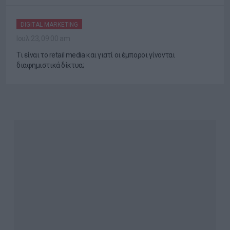
DIGITAL MARKETING
Ιουλ 23, 09:00 am
Τι είναι το retail media και γιατί οι έμποροι γίνονται
διαφημιστικά δίκτυα;