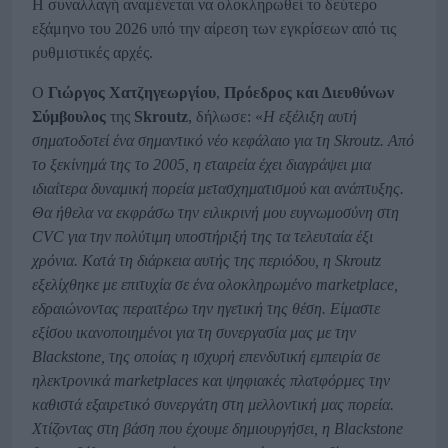
Η συναλλαγή αναμένεται να ολοκληρωθεί το δεύτερο
εξάμηνο του 2026 υπό την αίρεση των εγκρίσεων από τις
ρυθμιστικές αρχές.
Ο
Γιώργος Χατζηγεωργίου
,
Πρόεδρος και Διευθύνων
Σύμβουλος
της
Skroutz
, δήλωσε: «
Η εξέλιξη αυτή
σηματοδοτεί ένα σημαντικό νέο κεφάλαιο για τη Skroutz. Από
το ξεκίνημά της το 2005, η εταιρεία έχει διαγράψει μια
ιδιαίτερα δυναμική πορεία μετασχηματισμού και ανάπτυξης.
Θα ήθελα να εκφράσω την ειλικρινή μου ευγνωμοσύνη στη
CVC για την πολύτιμη υποστήριξή της τα τελευταία έξι
χρόνια. Κατά τη διάρκεια αυτής της περιόδου, η Skroutz
εξελίχθηκε με επιτυχία σε ένα ολοκληρωμένο marketplace,
εδραιώνοντας περαιτέρω την ηγετική της θέση. Είμαστε
εξίσου ικανοποιημένοι για τη συνεργασία μας με την
Blackstone, της οποίας η ισχυρή επενδυτική εμπειρία σε
ηλεκτρονικά marketplaces και ψηφιακές πλατφόρμες την
καθιστά εξαιρετικό συνεργάτη στη μελλοντική μας πορεία.
Χτίζοντας στη βάση που έχουμε δημιουργήσει, η Blackstone