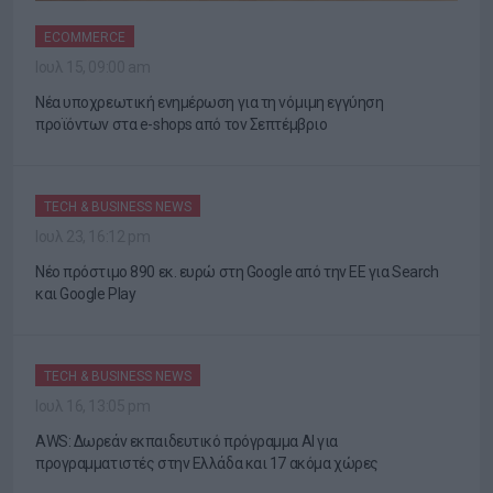
ECOMMERCE
Ιουλ 15, 09:00 am
Νέα υποχρεωτική ενημέρωση για τη νόμιμη εγγύηση
προϊόντων στα e-shops από τον Σεπτέμβριο
TECH & BUSINESS NEWS
Ιουλ 23, 16:12 pm
Νέο πρόστιμο 890 εκ. ευρώ στη Google από την ΕΕ για Search
και Google Play
TECH & BUSINESS NEWS
Ιουλ 16, 13:05 pm
AWS: Δωρεάν εκπαιδευτικό πρόγραμμα AI για
προγραμματιστές στην Ελλάδα και 17 ακόμα χώρες