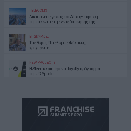
TELECOMS
Δίκτυα νέας γενιάς και AI στην κορυφή
της ατζέντας της νέας διοίκησης της
ΕΕΤΤ
ΕΠΩΝΎΜΩΣ…
Τας θύρας! Τας θύρας! Φύλακες,
γρηγορείτε…
NEW PROJECTS
Η Sleed υλοποίησε το loyalty πρόγραμμα
της JD Sports