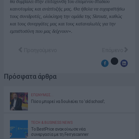
θα συμβάλει στην επιτάχυνση του επόμενου σταδίου
καινοτομίας και ανάπτυξής μας. Θα ήθελα να ευχαριστήσω
τους συνιδρυτές, ολόκληρη την ομάδα της Skroutz, καθώς
και τους συνεργάτες μας και τους καταναλωτές για την
εμπιστοσύνη που μας δείχνουν
».
Προηγούμενο άρθρο: Η eBay απέρριψε την πρότα
Επόμενο άρθρο:
Προηγούμενο
Επόμενο
Πρόσφατα άρθρα
ΕΠΩΝΎΜΩΣ…
Πόσο μπορεί να δουλεύει το 'old school';
TECH & BUSINESS NEWS
Το BestPrice ανακοίνωσε νέα
συνεργασία με τη Ferryscanner