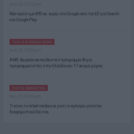
Ιουλ 23, 16:12 pm
Νέο πρόστιμο 890 εκ. ευρώ στη Google από την ΕΕ για Search
και Google Play
TECH & BUSINESS NEWS
Ιουλ 16, 13:05 pm
AWS: Δωρεάν εκπαιδευτικό πρόγραμμα AI για
προγραμματιστές στην Ελλάδα και 17 ακόμα χώρες
DIGITAL MARKETING
Ιουλ 23, 09:00 am
Τι είναι το retail media και γιατί οι έμποροι γίνονται
διαφημιστικά δίκτυα;