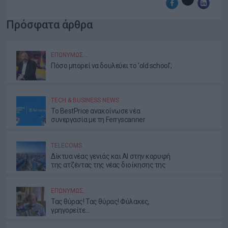
Πρόσφατα άρθρα
ΕΠΩΝΎΜΩΣ…
Πόσο μπορεί να δουλεύει το 'old school';
TECH & BUSINESS NEWS
Το BestPrice ανακοίνωσε νέα
συνεργασία με τη Ferryscanner
TELECOMS
Δίκτυα νέας γενιάς και AI στην κορυφή
της ατζέντας της νέας διοίκησης της
ΕΕΤΤ
ΕΠΩΝΎΜΩΣ…
Τας θύρας! Τας θύρας! Φύλακες,
γρηγορείτε…