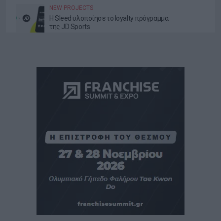
NEW PROJECTS
Η Sleed υλοποίησε το loyalty πρόγραμμα
της JD Sports