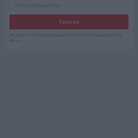
Εγγραφή
Θα λάβετε email επιβεβαίωσης (double opt-in). Διαγραφή όποτε
θέλετε.