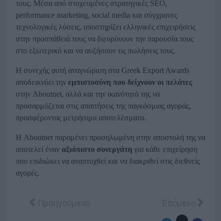
τους. Μέσα από στοχευμένες στρατηγικές SEO,
performance marketing, social media και σύγχρονες
τεχνολογικές λύσεις, υποστηρίζει ελληνικές επιχειρήσεις
στην προσπάθειά τους να διευρύνουν την παρουσία τους
στο εξωτερικό και να αυξήσουν τις πωλήσεις τους.
Η συνεχής αυτή αναγνώριση στα Greek Export Awards
αποδεικνύει την
εμπιστοσύνη που δείχνουν οι πελάτες
στην Aboutnet, αλλά και την ικανότητά της να
προσαρμόζεται στις απαιτήσεις της παγκόσμιας αγοράς,
προσφέροντας μετρήσιμα αποτελέσματα.
Η Aboutnet παραμένει προσηλωμένη στην αποστολή της να
αποτελεί έναν
αξιόπιστο συνεργάτη
για κάθε επιχείρηση
που επιδιώκει να αναπτυχθεί και να διακριθεί στις διεθνείς
αγορές.
Προηγούμενο άρθρο: Digital4U FlexiCommerce B2
Επόμενο άρθρο
Προηγούμενο
Επόμενο