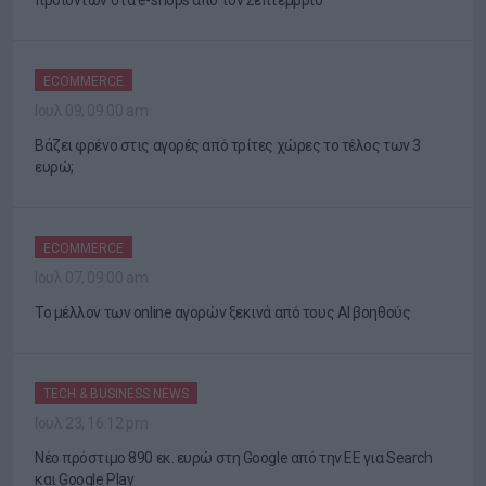
προϊόντων στα e-shops από τον Σεπτέμβριο
ECOMMERCE
Ιουλ 09, 09:00 am
Βάζει φρένο στις αγορές από τρίτες χώρες το τέλος των 3
ευρώ;
ECOMMERCE
Ιουλ 07, 09:00 am
Το μέλλον των online αγορών ξεκινά από τους AI βοηθούς
TECH & BUSINESS NEWS
Ιουλ 23, 16:12 pm
Νέο πρόστιμο 890 εκ. ευρώ στη Google από την ΕΕ για Search
και Google Play