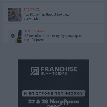
ΕΕΤΤ
ΕΠΩΝΎΜΩΣ…
Τας θύρας! Τας θύρας! Φύλακες,
γρηγορείτε…
NEW PROJECTS
Η Sleed υλοποίησε το loyalty πρόγραμμα
της JD Sports