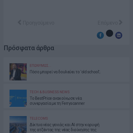
Προηγούμενο άρθρο: Νέα συνεργασία BestPrice κ
Επόμενο άρθρο:
Προηγούμενο
Επόμενο
Πρόσφατα άρθρα
ΕΠΩΝΎΜΩΣ…
Πόσο μπορεί να δουλεύει το 'old school';
TECH & BUSINESS NEWS
Το BestPrice ανακοίνωσε νέα
συνεργασία με τη Ferryscanner
TELECOMS
Δίκτυα νέας γενιάς και AI στην κορυφή
της ατζέντας της νέας διοίκησης της