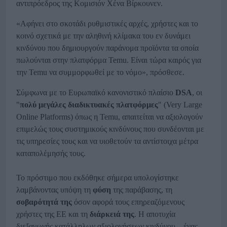
αντιπρόεδρος της Κομισιόν Χένα Βίρκουνεν.
«Αφήνει στο σκοτάδι ρυθμιστικές αρχές, χρήστες και το
κοινό σχετικά με την αληθινή κλίμακα του εν δυνάμει
κινδύνου που δημιουργούν παράνομα προϊόντα τα οποία
πωλούνται στην πλατφόρμα Temu. Είναι τώρα καιρός για
την Temu να συμμορφωθεί με το νόμο», πρόσθεσε.
Σύμφωνα με το Ευρωπαϊκό κανονιστικό πλαίσιο
DSA
, οι
"
πολύ μεγάλες διαδικτυακές πλατφόρμες
" (Very Large
Online Platforms) όπως η Temu, απαιτείται να αξιολογούν
επιμελώς τους συστημικούς κινδύνους που συνδέονται με
τις υπηρεσίες τους και να υιοθετούν τα αντίστοιχα μέτρα
καταπολέμησής τους.
Το πρόστιμο που εκδόθηκε σήμερα υπολογίστηκε
λαμβάνοντας υπόψη τη
φύση
της παράβασης, τη
σοβαρότητά
της
όσον αφορά τους επηρεαζόμενους
χρήστες της ΕΕ και τη
διάρκειά της
. Η αποτυχία
διεξαγωγής κατάλληλων αξιολογήσεων κινδύνου – ένας