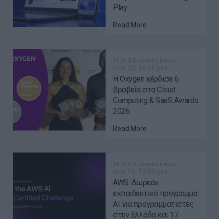
Play
Read More
Tech & Business News
Ιουλ 20, 16:36 pm
Η Oxygen κέρδισε 6
βραβεία στα Cloud
Computing & SaaS Awards
2026
Read More
Tech & Business News
Ιουλ 16, 13:05 pm
AWS: Δωρεάν
εκπαιδευτικό πρόγραμμα
AI για προγραμματιστές
στην Ελλάδα και 17