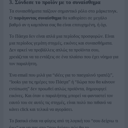
3. Σύνδεσε το προϊόν με το συναίσθημα
Τα συναισθήματα παίζουν σημαντικό ρόλο στο μάρκετινγκ.
Ο
παράγoντας συναίσθημα
θα καθορίσει σε μεγάλο
βαθμό αν η καμπάνια σας θα είναι επιτυχημένη, ή όχι.
Το Πάσχα δεν είναι απλά μια περίοδος προσφορών. Είναι
μια περίοδος γεμάτη στιγμές, εικόνες και συναισθήματα.
Δεν αρκεί να προβάλλεις απλώς τα προϊόντα σου,
χρειάζεται να τα εντάξεις σε ένα πλαίσιο που έχει νόημα για
τον παραλήπτη.
Ένα email που μιλά για “ιδέες για το πασχαλινό τραπέζι”,
“looks για τις ημέρες του Πάσχα” ή “δώρα που θα κάνουν
εντύπωση” δεν προωθεί απλώς προϊόντα, δημιουργεί
εικόνες. Και όταν ο παραλήπτης μπορεί να φανταστεί τον
εαυτό του σε αυτές τις στιγμές, είναι πολύ πιο πιθανό να
κάνει click και τελικά να αγοράσει.
Το βασικό είναι να φύγεις από τη λογική του “σου δείχνω τι
έχω” και να πας στο “σου δείχνω πώς θα το