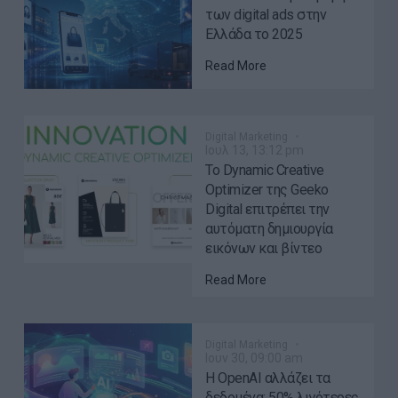
των digital ads στην
Ελλάδα το 2025
Read More
Digital Marketing
Ιουλ 13, 13:12 pm
Το Dynamic Creative
Optimizer της Geeko
Digital επιτρέπει την
αυτόματη δημιουργία
εικόνων και βίντεο
Read More
Digital Marketing
Ιουν 30, 09:00 am
Η OpenAI αλλάζει τα
δεδομένα: 50% λιγότερες