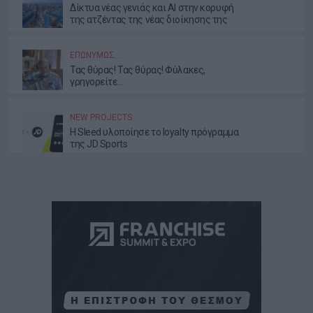
Δίκτυα νέας γενιάς και AI στην κορυφή
της ατζέντας της νέας διοίκησης της
ΕΕΤΤ
ΕΠΩΝΎΜΩΣ…
Τας θύρας! Τας θύρας! Φύλακες,
γρηγορείτε…
NEW PROJECTS
Η Sleed υλοποίησε το loyalty πρόγραμμα
της JD Sports