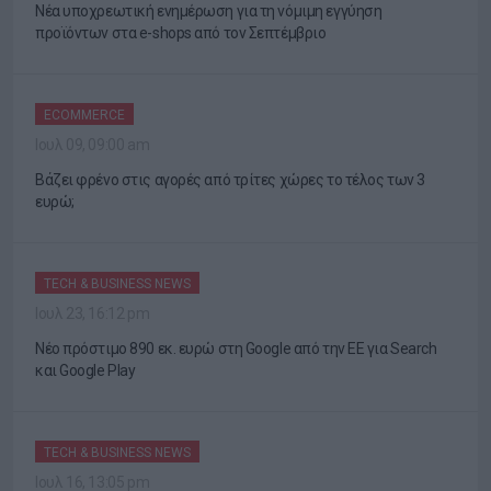
Νέα υποχρεωτική ενημέρωση για τη νόμιμη εγγύηση
προϊόντων στα e-shops από τον Σεπτέμβριο
ECOMMERCE
Ιουλ 09, 09:00 am
Βάζει φρένο στις αγορές από τρίτες χώρες το τέλος των 3
ευρώ;
TECH & BUSINESS NEWS
Ιουλ 23, 16:12 pm
Νέο πρόστιμο 890 εκ. ευρώ στη Google από την ΕΕ για Search
και Google Play
TECH & BUSINESS NEWS
Ιουλ 16, 13:05 pm