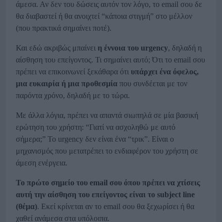
άμεσα. Αν δεν του δώσεις αυτόν τον λόγο, το email σου δε
θα διαβαστεί ή θα ανοιχτεί “κάποια στιγμή” στο μέλλον
(που πρακτικά σημαίνει ποτέ).
Και εδώ ακριβώς μπαίνει
η έννοια του urgency
, δηλαδή η
αίσθηση του επείγοντος. Τι σημαίνει αυτό; Ότι το email σου
πρέπει να επικοινωνεί ξεκάθαρα ότι
υπάρχει ένα όφελος,
μια ευκαιρία ή μια προθεσμία
που συνδέεται με τον
παρόντα χρόνο, δηλαδή με το τώρα.
Με άλλα λόγια, πρέπει να απαντά σιωπηλά σε μία βασική
ερώτηση του χρήστη: “Γιατί να ασχοληθώ με αυτό
σήμερα;” Το urgency δεν είναι ένα “τρικ”. Είναι ο
μηχανισμός που μετατρέπει το ενδιαφέρον του χρήστη σε
άμεση ενέργεια.
Το πρώτο σημείο του email σου όπου πρέπει να χτίσεις
αυτή την αίσθηση του επείγοντος είναι το subject line
(θέμα)
. Εκεί κρίνεται αν το email σου θα ξεχωρίσει ή θα
χαθεί ανάμεσα στα υπόλοιπα.