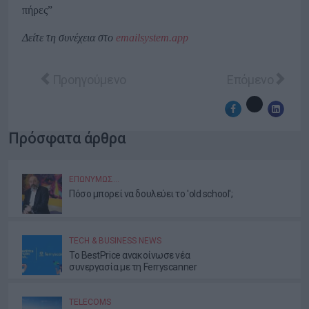
πήρες”
Δείτε τη συνέχεια στο
emailsystem.app
Προηγούμενο άρθρο: Διορθώστε 6 λάθη στις Goo
Επόμενο άρθρο
Προηγούμενο
Επόμενο
Πρόσφατα άρθρα
ΕΠΩΝΎΜΩΣ…
Πόσο μπορεί να δουλεύει το 'old school';
TECH & BUSINESS NEWS
Το BestPrice ανακοίνωσε νέα
συνεργασία με τη Ferryscanner
TELECOMS