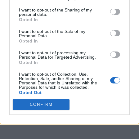
Εγγραφή στο WWN Weekly
I want to opt-out of the Sharing of my
personal data.
Το εβδομαδιαίο newsletter με τα κορυφαία νέα του
Opted In
κλάδου.
I want to opt-out of the Sale of my
Personal Data.
Opted In
I want to opt-out of processing my
Personal Data for Targeted Advertising.
Opted In
Εγγραφή
I want to opt-out of Collection, Use,
Retention, Sale, and/or Sharing of my
Θα λάβετε email επιβεβαίωσης (double opt-in). Διαγραφή όποτε
Personal Data that Is Unrelated with the
Purposes for which it was collected.
θέλετε.
Opted Out
CONFIRM