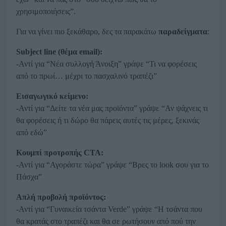
χρησιμοποιήσεις”.
Για να γίνει πιο ξεκάθαρο, δες τα παρακάτω
παραδείγματα
:
Subject line (θέμα email):
-Αντί για “Νέα συλλογή Άνοιξη” γράψε “Τι να φορέσεις
από το πρωί… μέχρι το πασχαλινό τραπέζι”
Εισαγωγικό κείμενο:
-Αντί για “Δείτε τα νέα μας προϊόντα” γράψε “Αν ψάχνεις τι
θα φορέσεις ή τι δώρο θα πάρεις αυτές τις μέρες, ξεκινάς
από εδώ”
Κουμπί προτροπής CTA:
-Αντί για “Αγοράστε τώρα” γράψε “Βρες το look σου για το
Πάσχα”
Απλή προβολή προϊόντος:
-Αντί για “Γυναικεία τσάντα Verde” γράψε “Η τσάντα που
θα κρατάς στο τραπέζι και θα σε ρωτήσουν από πού την